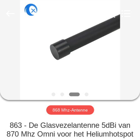
Dongguan
Tengxiang
Electronics
Co.,
Ltd..
All
Rights
Reserved.
HUIS
PRODUCTEN
ONGEVEER
ONS
FABRIEKSREIS
868 Mhz-Antenne
KWALITEITSCONTROLE
863 - De Glasvezelantenne 5dBi van
870 Mhz Omni voor het Heliumhotspot