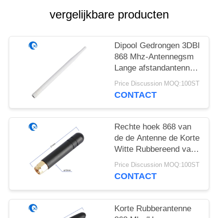
vergelijkbare producten
Dipool Gedrongen 3DBI
868 Mhz-Antennegsm
Lange afstandantenne
voor Westelijke Wifi-
Price Discussion MOQ:100ST
Router
CONTACT
Rechte hoek 868 van
de de Antenne de Korte
Witte Rubbereend van
Mhz SMA
Price Discussion MOQ:100ST
Mannelijke/Vrouwelijke
CONTACT
Schakelaar
Korte Rubberantenne