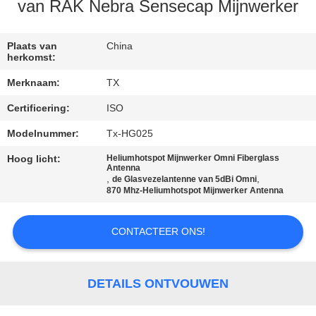
CONTACTEER
van RAK Nebra Sensecap Mijnwerker
ONS
Plaats van
China
herkomst:
NIEUWS
Merknaam:
TX
Certificering:
ISO
GEVALLEN
Modelnummer:
Tx-HG025
VR
Hoog licht:
Heliumhotspot Mijnwerker Omni Fiberglass
Antenna
,
,
de Glasvezelantenne van 5dBi Omni
870 Mhz-Heliumhotspot Mijnwerker Antenna
SITEMAP
CONTACTEER ONS!
PRIVACY
POLICY
DETAILS ONTVOUWEN