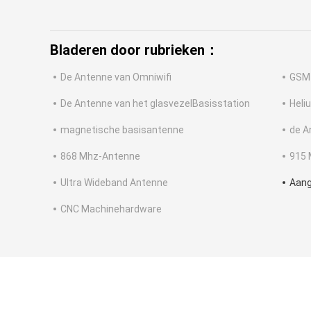
Bladeren door rubrieken：
De Antenne van Omniwifi
GSM
De Antenne van het glasvezelBasisstation
Heli
magnetische basisantenne
de A
868 Mhz-Antenne
915 
Ultra Wideband Antenne
Aang
CNC Machinehardware