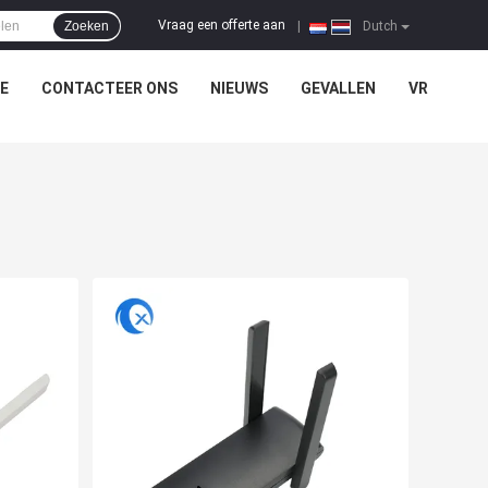
Vraag een offerte aan
Zoeken
|
Dutch
E
CONTACTEER ONS
NIEUWS
GEVALLEN
VR