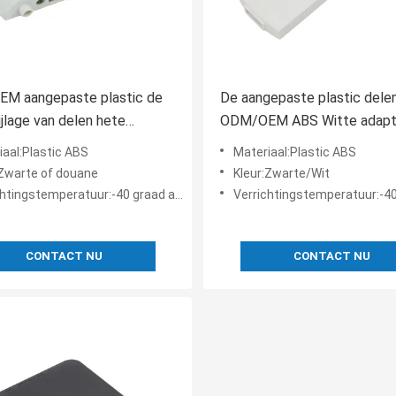
M aangepaste plastic de
De aangepaste plastic dele
ijlage van delen hete
ODM/OEM ABS Witte adapt
nde wifi
USB WIFI
iaal:Plastic ABS
Materiaal:Plastic ABS
:Zwarte of douane
Kleur:Zwarte/Wit
tingstemperatuur:-40 graad aan +65 graad
Verrichtingstemperatuur:-40 graad aa
CONTACT NU
CONTACT NU