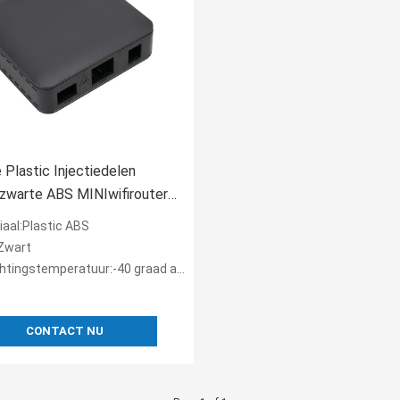
Plastic Injectiedelen
zwarte ABS MINIwifirouter
iaal:Plastic ABS
:Zwart
tingstemperatuur:-40 graad aan +65 graad
CONTACT NU