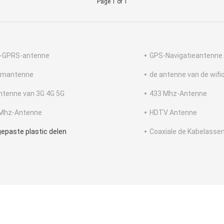
Page 1 of 1
-GPRS-antenne
GPS-Navigatieantenne
umantenne
de antenne van de wifi
ntenne van 3G 4G 5G
433 Mhz-Antenne
Mhz-Antenne
HDTV Antenne
epaste plastic delen
Coaxiale de Kabelasse