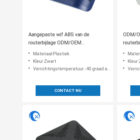
Aangepaste wif ABS van de
ODM/OE
routerbijlage ODM/OEM
routerb
plastiekenshell delen
verkope
Materiaal:Plastiek
Mater
Kleur:Zwart
Kleur
Verrichtingstemperatuur:-40 graad aan +65 graad
Verrich
CONTACT NU