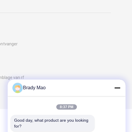
ontvanger
mblage van rf
Brady Mao
8:37 PM
Good day, what product are you looking 
for?