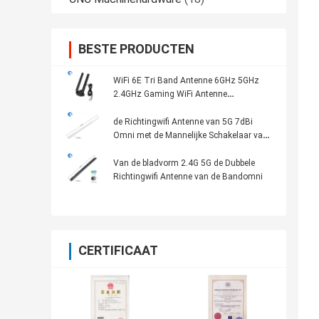
BESTE PRODUCTEN
WiFi 6E Tri Band Antenne 6GHz 5GHz
2.4GHz Gaming WiFi Antenne
Magnetische basis Voor PC Computer
de Richtingwifi Antenne van 5G 7dBi
Omni met de Mannelijke Schakelaar van
RP SMA
Van de bladvorm 2.4G 5G de Dubbele
Richtingwifi Antenne van de Bandomni
CERTIFICAAT