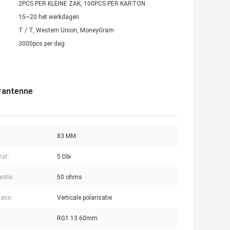
2PCS PER KLEINE ZAK, 100PCS PER KARTON
15~20 het werkdagen
T / T, Western Union, MoneyGram
3000pcs per dag
arantenne
:
83 MM.
st:
5 Dbi
ntie:
50 ohms
atie:
Verticale polarisatie
RG1.13 60mm