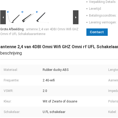
Verpakking Details:
Levertijd:
Betalingscondities:
Levering vermogen:
Grote Afbeelding :
antenne 2,4 van 4DBI Omni Wifi GHZ
Contact
Omni rf UFL Schakelaarantenne
antenne 2,4 van 4DBI Omni Wifi GHZ Omni rf UFL Schakela
beschrijving
Materiaal:
Rubber ducky ABS
Lengte
Frequentie:
2.4G-wifi
Aanwin
VSWR:
2.0
Impeda
Kleur:
Wit of Zwarte of douane
Polaris
Schakelaar:
U.FL schakelaar
Kabel: