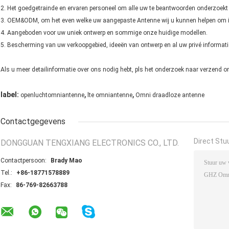
2. Het goedgetrainde en ervaren personeel om alle uw te beantwoorden onderzoekt 
3. OEM&ODM, om het even welke uw aangepaste Antenne wij u kunnen helpen om in 
4. Aangeboden voor uw uniek ontwerp en sommige onze huidige modellen.
5. Bescherming van uw verkoopgebied, ideeën van ontwerp en al uw privé informati
Als u meer detailinformatie over ons nodig hebt, pls het onderzoek naar verzend 
,
,
label:
openluchtomniantenne
lte omniantenne
Omni draadloze antenne
Contactgegevens
Direct Stu
DONGGUAN TENGXIANG ELECTRONICS CO., LTD.
Contactpersoon:
Brady Mao
Tel.:
+86-18771578889
Fax:
86-769-82663788