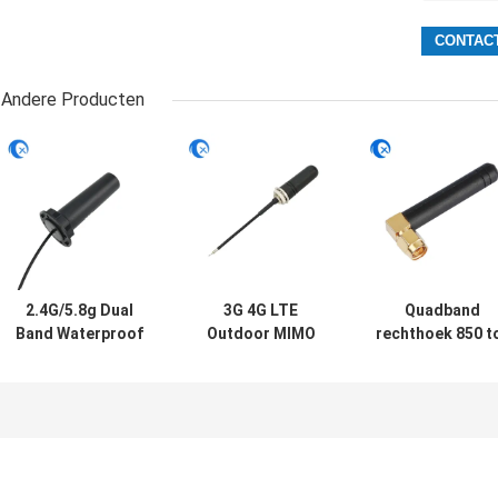
Andere Producten
2.4G/5.8g Dual
3G 4G LTE
Quadband
Band Waterproof
Outdoor MIMO
rechthoek 850 t
Outdoor Panel
Omni-Directional
1900 MHz GSM
Mount WiFi
Screw Mount
rubberen anten
Antenne met
Antenne
met rechthoek
Rg174 Fraka
SMA Male
Connector