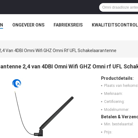
N
ONGEVEER ONS
FABRIEKSREIS
KWALITEITSCONTROL
,4 Van 4DBI Omni Wifi GHZ Omni Rf UFL Schakelaarantenne
antenne 2,4 van 4DBI Omni Wifi GHZ Omni rf UFL Sch
Productdetails:
Plaats van herkoms
Merknaam:
Certificering:
Modelnummer:
Betalen & Verzen
Min. bestelaantal:
Prijs: