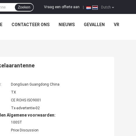
Vraag een offerte aan
Zoeken
|
Dutch
E
CONTACTEER ONS
NIEUWS
GEVALLEN
VR
akelaarantenne
t:
DongGuan Guangdong China
TX
CE ROHS ISO9001
Tx-advertentie-02
den Algemene voorwaarden:
100ST
Price Discussion