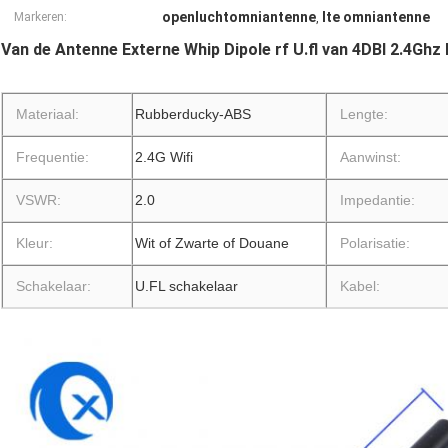
openluchtomniantenne
lte omniantenne
Markeren:
,
Van de Antenne Externe Whip Dipole rf U.fl van 4DBI 2.4Gh
Materiaal:
Rubberducky-ABS
Lengte:
Frequentie:
2.4G Wifi
Aanwinst:
VSWR:
2.0
Impedantie:
Kleur:
Wit of Zwarte of Douane
Polarisatie:
Schakelaar:
U.FL schakelaar
Kabel: