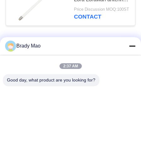
van de de
Price Discussion MOQ:100ST
glasvezelantenne 3dBi
CONTACT
populaire categorieën
Alle
Brady Mao
De Antenne van
2:37 AM
GSM-GPRS-antenne
Omniwifi
Good day, what product are you looking for?
GPS-
De Antenne van het
Navigatieantenne
glasvezelBasisstation
de antenne van de
Heliumantenne
wifiontvanger