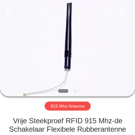
Dongguan
Tengxiang
Electronics
Co.,
Ltd..
All
Rights
Reserved.
HUIS
PRODUCTEN
ONGEVEER
ONS
FABRIEKSREIS
915 Mhz-Antenne
KWALITEITSCONTROLE
Vrije Steekproef RFID 915 Mhz-de
Schakelaar Flexibele Rubberantenne