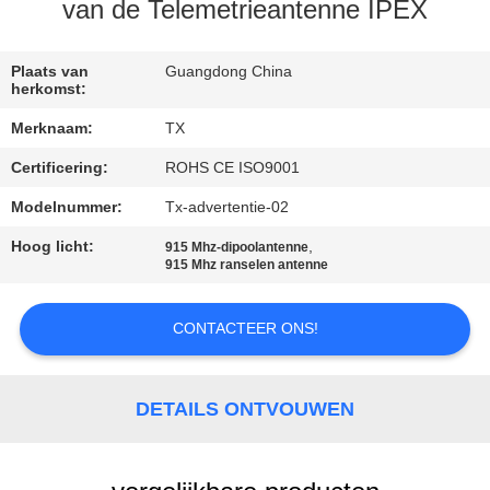
CONTACTEER
van de Telemetrieantenne IPEX
ONS
Plaats van
Guangdong China
herkomst:
NIEUWS
Merknaam:
TX
Certificering:
ROHS CE ISO9001
GEVALLEN
Modelnummer:
Tx-advertentie-02
VR
Hoog licht:
,
915 Mhz-dipoolantenne
915 Mhz ranselen antenne
SITEMAP
CONTACTEER ONS!
PRIVACY
DETAILS ONTVOUWEN
POLICY