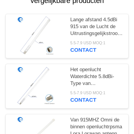
vergelijkbare producten
Lange afstand 4.5dBi
915 van de Lucht de
Uitrustingsgelijkstroom
Mhz Grond van het
5.5-7.9 USD MOQ:1
Antennehelium
CONTACT
Het openlucht
Waterdichte 5.8dBi-
Type van
glasvezelantenne N
5.5-7.9 USD MOQ:1
915 Mhz-Antenne voor
CONTACT
LoRa Gateway
Van 915MHZ Omni de
binnen openluchtrpsma
Lora Lorawan antenne