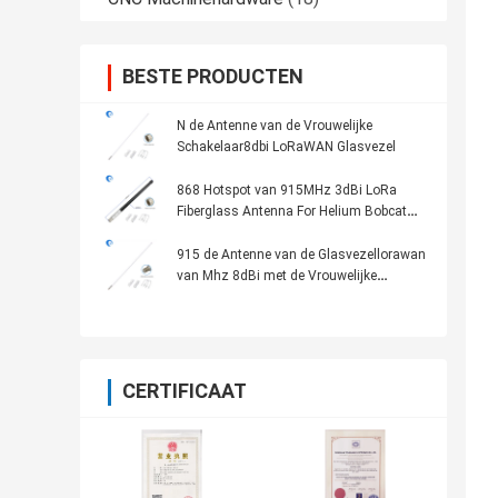
BESTE PRODUCTEN
N de Antenne van de Vrouwelijke
Schakelaar8dbi LoRaWAN Glasvezel
868 Hotspot van 915MHz 3dBi LoRa
Fiberglass Antenna For Helium Bobcat
HNT Mijnwerker
915 de Antenne van de Glasvezellorawan
van Mhz 8dBi met de Vrouwelijke
Schakelaar van N
CERTIFICAAT