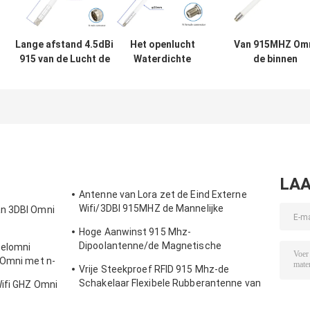
Lange afstand 4.5dBi
Het openlucht
Van 915MHZ Om
915 van de Lucht de
Waterdichte
de binnen
Uitrustingsgelijkstroom
5.8dBi-Type van
openluchtrpsm
Mhz Grond van het
glasvezelantenne
Lora Lorawan
Antennehelium
N 915 Mhz-
antenne van de 
Antenne voor
glasvezelanten
LoRa Gateway
3dBi
LAA
Antenne van Lora zet de Eind Externe
Wifi/3DBI 915MHZ de Mannelijke
an 3DBI Omni
Schakelaar van SMA op
Hoge Aanwinst 915 Mhz-
Dipoolantenne/de Magnetische
zelomni
Openlucht Richtingantenne van Omni
 Omni met n-
Vrije Steekproef RFID 915 Mhz-de
Schakelaar Flexibele Rubberantenne van
Wifi GHZ Omni
de Telemetrieantenne IPEX