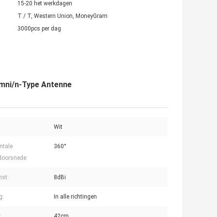
15-20 het werkdagen
T / T, Western Union, MoneyGram
3000pcs per dag
omni/n-Type Antenne
Wit
ntale
360°
doorsnede:
st:
8dBi
g:
In alle richtingen
:
42cm