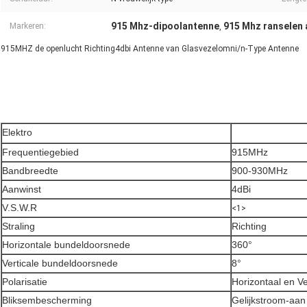
915 Mhz-dipoolantenne
915 Mhz ranselen
Markeren:
,
915MHZ de openlucht Richting4dbi Antenne van Glasvezelomni/n-Type Antenne
Elektro
Frequentiegebied
915MHz
Bandbreedte
900-930MHz
Aanwinst
4dBi
V.S.W.R
<1>
Straling
Richting
Horizontale bundeldoorsnede
360°
Verticale bundeldoorsnede
8°
Polarisatie
Horizontaal en Ve
Bliksembescherming
Gelijkstroom-aan