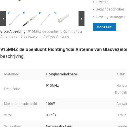
Levertijd:
Betalingscondities:
Levering vermogen:
Contact
Grote Afbeelding :
915MHZ de openlucht Richting4dbi
Antenne van Glasvezelomni/n-Type Antenne
915MHZ de openlucht Richting4dbi Antenne van Glasvezel
beschrijving
materiaal:
Fiberglasradarkoepel
Kleur:
915MHz
Horizo
Frequentie:
Bundel
Maximuminputmacht:
100W
Aanwin
VSWR:
< 1="">
Stralin
Schakelaar:
N-vrouwelijk type
Lengte