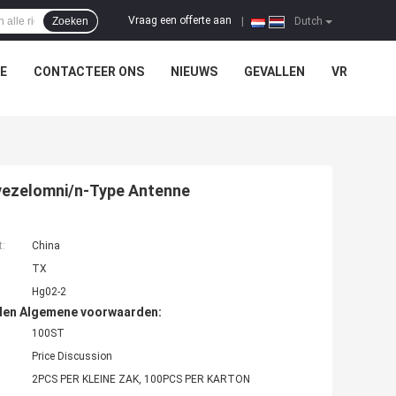
Vraag een offerte aan
Zoeken
|
Dutch
E
CONTACTEER ONS
NIEUWS
GEVALLEN
VR
vezelomni/n-Type Antenne
t:
China
TX
Hg02-2
den Algemene voorwaarden:
100ST
Price Discussion
2PCS PER KLEINE ZAK, 100PCS PER KARTON