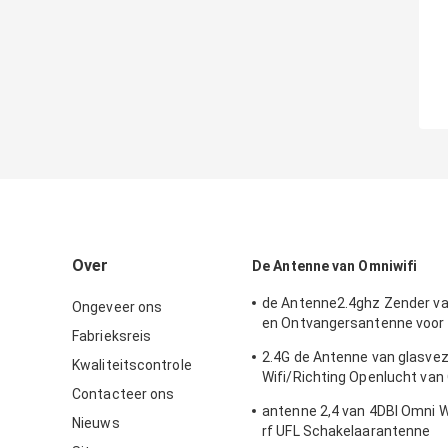
Over
De Antenne van Omniwifi
de Antenne2.4ghz Zender v
Ongeveer ons
en Ontvangersantenne voor
Fabrieksreis
Openlucht/Binnen
2.4G de Antenne van glasve
Kwaliteitscontrole
Wifi/Richting Openlucht van
Contacteer ons
Type Schakelaar
antenne 2,4 van 4DBI Omni 
Nieuws
rf UFL Schakelaarantenne