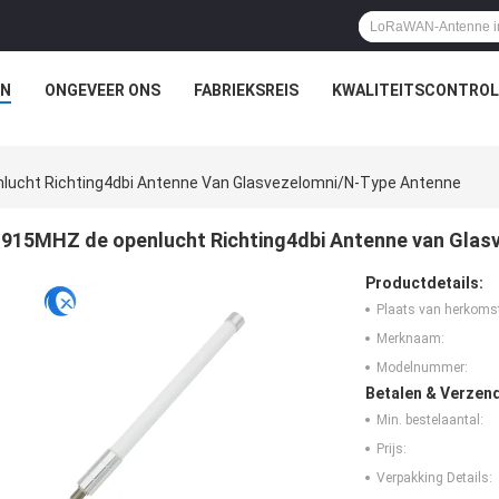
N
ONGEVEER ONS
FABRIEKSREIS
KWALITEITSCONTROL
lucht Richting4dbi Antenne Van Glasvezelomni/n-Type Antenne
915MHZ de openlucht Richting4dbi Antenne van Glas
Productdetails:
Plaats van herkoms
Merknaam:
Modelnummer:
Betalen & Verzen
Min. bestelaantal:
Prijs:
Verpakking Details: