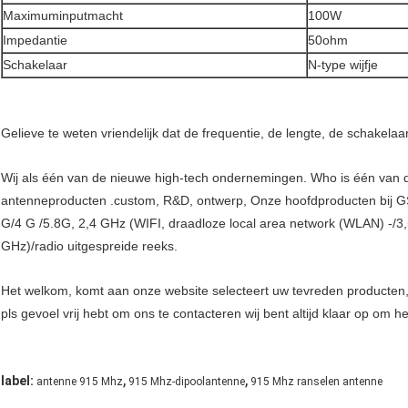
Maximuminputmacht
100W
Impedantie
50ohm
Schakelaar
N-type wijfje
Gelieve te weten vriendelijk dat de frequentie, de lengte, de schakel
Wij als één van de nieuwe high-tech ondernemingen. Who is één van de
antenneproducten .custom, R&D, ontwerp, Onze hoofdproducten bij
G/4 G /5.8G, 2,4 GHz (WIFI, draadloze local area network (WLAN) -/
GHz)/radio uitgespreide reeks.
Het welkom, komt aan onze website selecteert uw tevreden producten,
pls gevoel vrij hebt om ons te contacteren wij bent altijd klaar op om h
,
,
label:
antenne 915 Mhz
915 Mhz-dipoolantenne
915 Mhz ranselen antenne