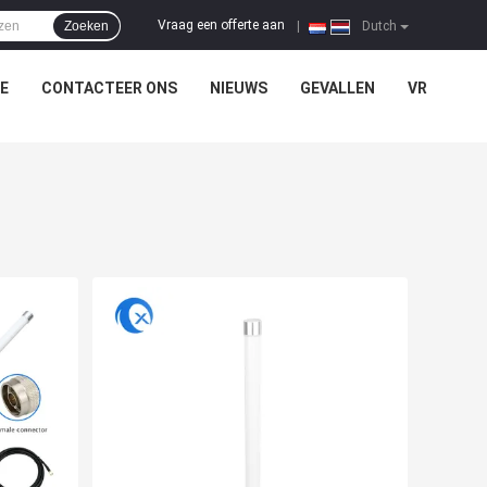
Vraag een offerte aan
Zoeken
|
Dutch
E
CONTACTEER ONS
NIEUWS
GEVALLEN
VR