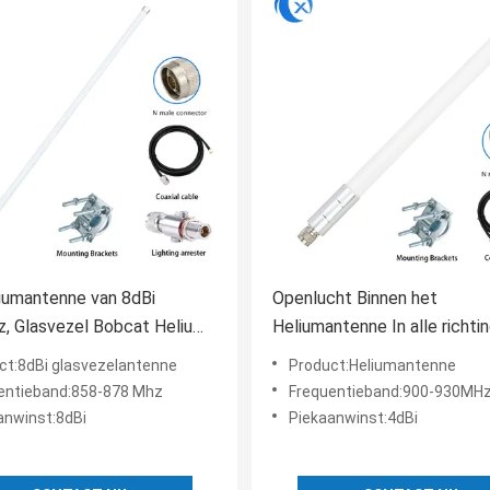
iumantenne van 8dBi
Openlucht Binnen het
, Glasvezel Bobcat Helium
Heliumantenne In alle richti
Antenna
915MHz 4dBi voor Hotspot 
ct:8dBi glasvezelantenne
Product:Heliumantenne
RAK Nebra Mijnwerker
entieband:858-878 Mhz
Frequentieband:900-930MH
anwinst:8dBi
Piekaanwinst:4dBi