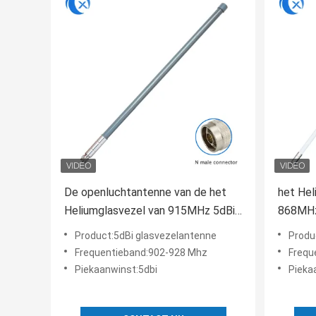
De openluchtantenne van de het
het Hel
Heliumglasvezel van 915MHz 5dBi,
868MHz
Us915 Lora Lorawan Rak Miner
Miner 
Product:5dBi glasvezelantenne
Produ
Antenna
Frequentieband:902-928 Mhz
Frequ
Piekaanwinst:5dbi
Pieka