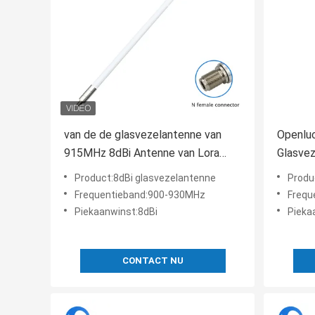
van de de glasvezelantenne van
Openluc
915MHz 8dBi Antenne van Lora
Glasve
LorawanHelium Hotspot Miner
10dBi R
Product:8dBi glasvezelantenne
Produ
Indoor /Outdoor de witte
Gatewa
Frequentieband:900-930MHz
Frequ
vrouwel
Piekaanwinst:8dBi
Pieka
CONTACT NU