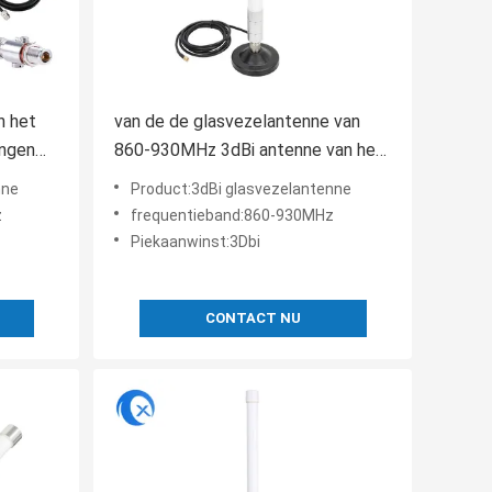
n het
van de de glasvezelantenne van
ingen
860-930MHz 3dBi antenne van het
r-400
de basis868mhz 915MHz Helium de
nne
Product:3dBi glasvezelantenne
magnetische voor LoraWAN-
z
frequentieband:860-930MHz
p
hotspots mijnwerker
Piekaanwinst:3Dbi
CONTACT NU