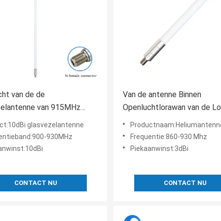
ht van de de
Van de antenne Binnen
zelantenne van 915MHz
Openluchtlorawan van de L
ichtingn het Type van LoRa
glasvezel het Heliumantenne
ct:10dBi glasvezelantenne
Productnaam:Heliumantenn
y Helium Antenna Omni
richtingen
entieband:900-930MHz
Frequentie:860-930 Mhz
ijke antenne
anwinst:10dBi
Piekaanwinst:3dBi
CONTACT NU
CONTACT NU