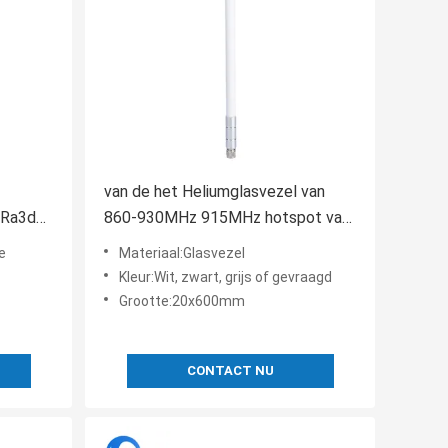
van de het Heliumglasvezel van
oRa3dbi
860-930MHz 915MHz hotspot van
 In alle
de de antenne5dbi Lorawan
e
Materiaal:Glasvezel
gateway mijnwerker in alle
Kleur:Wit, zwart, grijs of gevraagd
richtingen
Grootte:20x600mm
CONTACT NU