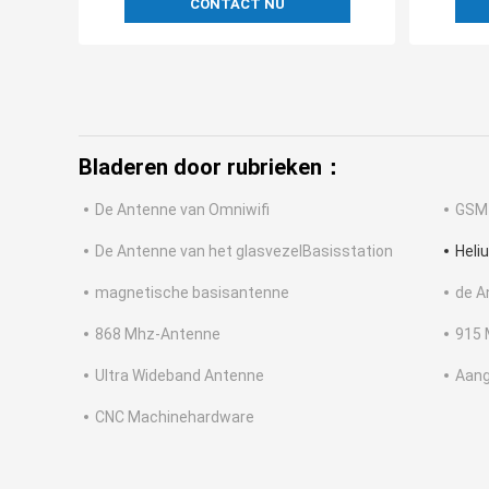
CONTACT NU
Bladeren door rubrieken：
De Antenne van Omniwifi
GSM
De Antenne van het glasvezelBasisstation
Heli
magnetische basisantenne
de A
868 Mhz-Antenne
915 
Ultra Wideband Antenne
Aang
CNC Machinehardware