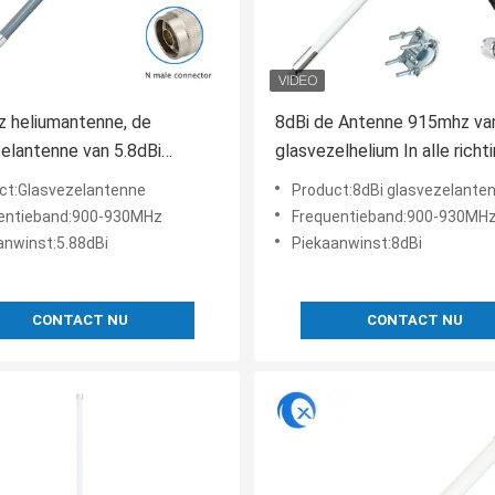
 heliumantenne, de
8dBi de Antenne 915mhz va
elantenne van 5.8dBi
glasvezelhelium In alle richt
n voor IOT-Apparaat
met de kabel van 5foot slm
ct:Glasvezelantenne
Product:8dBi glasvezelante
voor de mijnwerker van
entieband:900-930MHz
Frequentieband:900-930MH
Heliumbobcat RAK Senseca
anwinst:5.88dBi
Piekaanwinst:8dBi
CONTACT NU
CONTACT NU