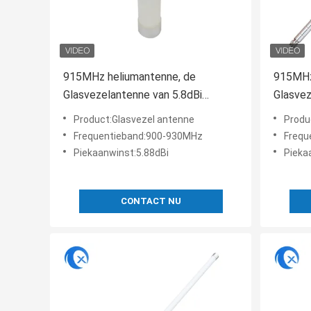
915MHz heliumantenne, de
915MHz
Glasvezelantenne van 5.8dBi
Glasvez
Lorawan voor IOT-Apparaat
Lorawa
Product:Glasvezel antenne
Produ
Frequentieband:900-930MHz
Frequ
Piekaanwinst:5.88dBi
Pieka
CONTACT NU