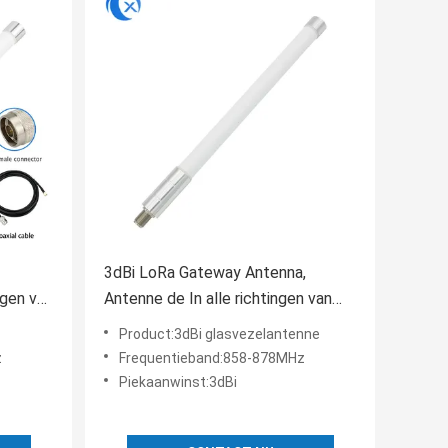
3dBi LoRa Gateway Antenna,
ngen van
Antenne de In alle richtingen van
van
Glasvezellorawan
Product:3dBi glasvezelantenne
z
Frequentieband:858-878MHz
Piekaanwinst:3dBi