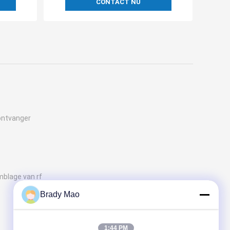
CONTACT NU
ontvanger
mblage van rf
Brady Mao
1:44 PM