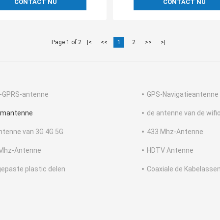
CONTACT NU
CONTACT NU
Page 1 of 2
|<
<<
1
2
>>
>|
-GPRS-antenne
GPS-Navigatieantenne
umantenne
de antenne van de wifi
ntenne van 3G 4G 5G
433 Mhz-Antenne
Mhz-Antenne
HDTV Antenne
epaste plastic delen
Coaxiale de Kabelasse