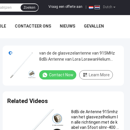
Vraag een offerte aan
|
Dutch
Zoeken
OLE
CONTACTEER ONS
NIEUWS
GEVALLEN
van de de glasvezelantenne van 915MHz
8dBi Antenne van Lora LorawanHelium
Hotspot Miner Indoor /Outdoor de witte
Contact Now
Learn More
Related Videos
8dBi de Antenne 915mhz
van het glasvezelhelium I
n alle richtingen met de k
abel van 5foot slmr-400 v