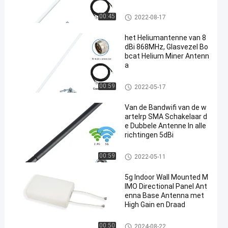
oor de mijnwerker van Heli
umbobcat RAK Sensecap
Heliumantenne
00:45
2022-08-17
het Heliumantenne van 8
dBi 868MHz, Glasvezel Bo
bcat Helium Miner Antenn
a
Heliumantenne
00:59
2022-05-17
Van de Bandwifi van de w
artelrp SMA Schakelaar d
e Dubbele Antenne In alle
richtingen 5dBi
De Antenne van Omniwifi
00:59
2022-05-11
5g Indoor Wall Mounted M
IMO Directional Panel Ant
enna Base Antenna met
High Gain en Draad
De Antenne van Omniwifi
00:50
2024-08-22