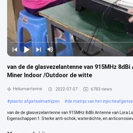
van de de glasvezelantenne van 915MHz 8dBi
Miner Indoor /Outdoor de witte
Heliumantenne
2022-07-07
6783 views
#
plastic afgietselmatrijzen
#
de matrijs van het injectieafgietse
van de de glasvezelantenne van 915MHz 8dBi Antenne van Lora L
Eigenschappen:1. Sterke anti-schok, waterdichte, en anticorrosieve 