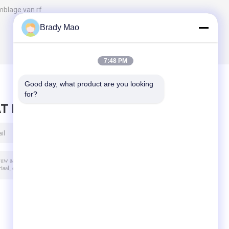
mblage van rf
Brady Mao
7:48 PM
Good day, what product are you looking 
for?
T BERICHT ACHTER