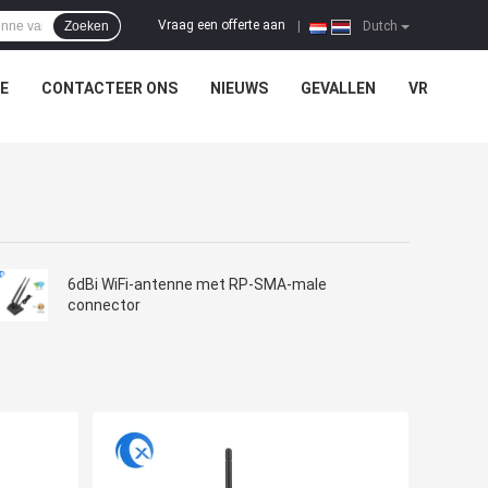
Vraag een offerte aan
Zoeken
|
Dutch
E
CONTACTEER ONS
NIEUWS
GEVALLEN
VR
6dBi WiFi-antenne met RP-SMA-male
connector