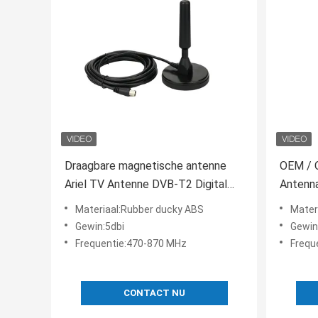
Draagbare magnetische antenne
OEM / 
Ariel TV Antenne DVB-T2 Digital
Antenn
Camper
Magnet
Materiaal:Rubber ducky ABS
Mater
Gewin:5dbi
Gewin
Frequentie:470-870 MHz
Frequ
CONTACT NU