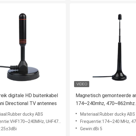
eik digitale HD buitenkabel
Magnetisch gemonteerde a
ni Directional TV antennes
174~240mhz, 470~862mhz
hoogwaardige ATSC TV-ant
iaal:Rubber ducky ABS
Materiaal:Rubber ducky ABS
Gl-Dt015 Leheng Digital TV
ntie:VHF170~240MHz, UHF470~862MHz
Frequentie:174~240 MHz, 470~
antenne
:25±3dBi
Gewin:dBi 5