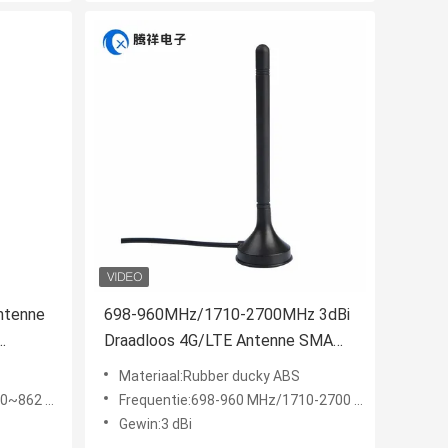
ntenne
698-960MHz/1710-2700MHz 3dBi
Draadloos 4G/LTE Antenne SMA
enne
Mannelijke connector Magnetische
Materiaal:Rubber ducky ABS
-
montage met Rg174 kabel
862 MHz
Frequentie:698-960 MHz/1710-2700 MHz
Gewin:3 dBi