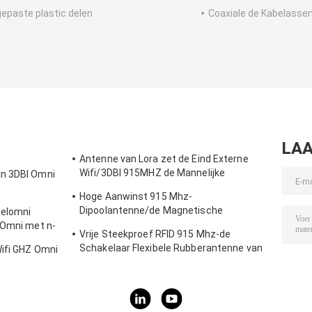
epaste plastic delen
Coaxiale de Kabelasse
LAA
Antenne van Lora zet de Eind Externe
Wifi/3DBI 915MHZ de Mannelijke
an 3DBI Omni
Schakelaar van SMA op
Hoge Aanwinst 915 Mhz-
Dipoolantenne/de Magnetische
zelomni
Openlucht Richtingantenne van Omni
 Omni met n-
Vrije Steekproef RFID 915 Mhz-de
Schakelaar Flexibele Rubberantenne van
Wifi GHZ Omni
de Telemetrieantenne IPEX