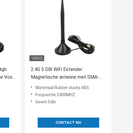
High
2.4G 5 DBi WiFi Extender
ne Voor
Magnetische antenne met SMA-
male connector voor draadloze
Materiaal:Rubber ducky ABS
signaalcommunicatie
Frequentie:2400MHZ
Gewin:5dbi
CONTACT NU