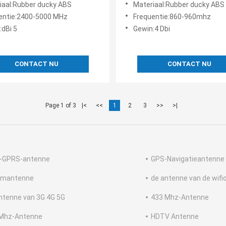
iaal:Rubber ducky ABS
Materiaal:Rubber ducky ABS
s Router Mobile Hotspot
entie:2400-5000 MHz
Frequentie:860-960mhz
:dBi 5
Gewin:4 Dbi
CONTACT NU
CONTACT NU
Page 1 of 3
|<
<<
1
2
3
>>
>|
-GPRS-antenne
GPS-Navigatieantenne
umantenne
de antenne van de wifi
ntenne van 3G 4G 5G
433 Mhz-Antenne
Mhz-Antenne
HDTV Antenne