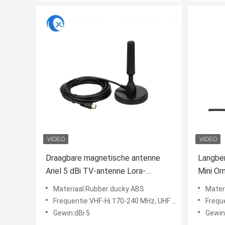
Draagbare magnetische antenne
Langber
Ariel 5 dBi TV-antenne Lora-
Mini Om
antenne DVB-T2 Digitale camper
Materiaal:Rubber ducky ABS
Mater
Frequentie:VHF-Hi 170-240 MHz, UHF 470-860MHz
Freque
Gewin:dBi 5
Gewin