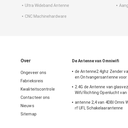
Ultra Wideband Antenne
Aang
CNC Machinehardware
Over
De Antenne van Omniwifi
de Antenne2.4ghz Zender v
Ongeveer ons
en Ontvangersantenne voor
Fabrieksreis
Openlucht/Binnen
2.4G de Antenne van glasve
Kwaliteitscontrole
Wifi/Richting Openlucht van
Contacteer ons
Type Schakelaar
antenne 2,4 van 4DBI Omni 
Nieuws
rf UFL Schakelaarantenne
Sitemap