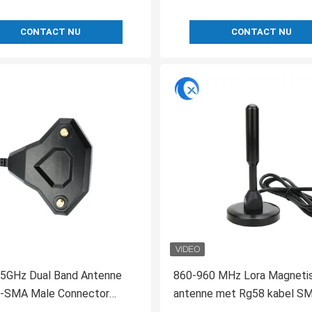
CONTACT NU
CONTACT NU
 5GHz Dual Band Antenne
860-960 MHz Lora Magneti
-SMA Male Connector
antenne met Rg58 kabel SM
sche basis voor WiFi
Helium Hnt Hotspot Miner