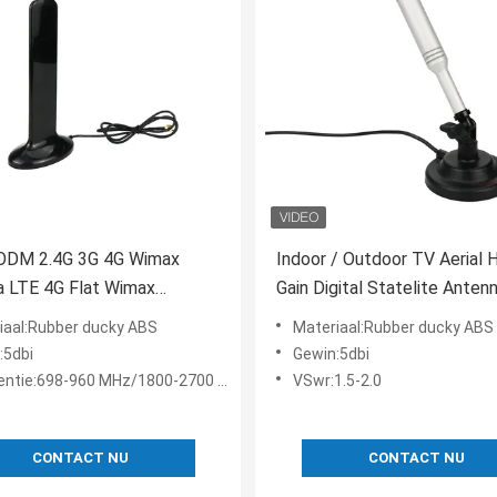
ODM 2.4G 3G 4G Wimax
Indoor / Outdoor TV Aerial 
a LTE 4G Flat Wimax
Gain Digital Statelite Anten
ische Externe Antenna
VHF / UHF TV-signalen
iaal:Rubber ducky ABS
Materiaal:Rubber ducky ABS
:5dbi
Gewin:5dbi
entie:698-960 MHz/1800-2700 MHz
VSwr:1.5-2.0
CONTACT NU
CONTACT NU