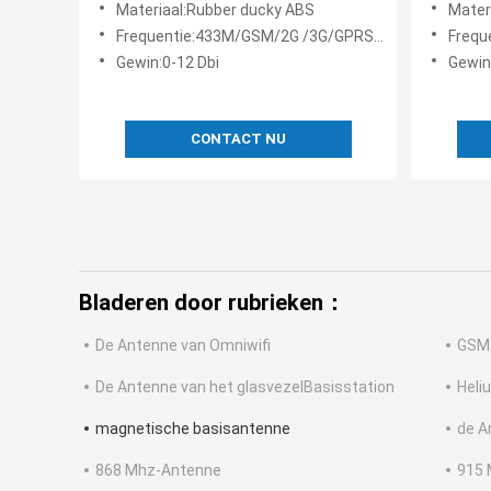
Materiaal:Rubber ducky ABS
Mater
Wireles
Frequentie:433M/GSM/2G /3G/GPRS/4G/ISM/5.8G
Frequ
Gewin:0-12 Dbi
Gewin
CONTACT NU
Bladeren door rubrieken：
De Antenne van Omniwifi
GSM
De Antenne van het glasvezelBasisstation
Heli
magnetische basisantenne
de A
868 Mhz-Antenne
915 