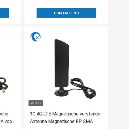
CONTACT NU
sche
3G 4G LTE Magnetische versterker
A voor
Antenne Magnetische RP SMA
Rg174 Voor 4G draadloos signaal