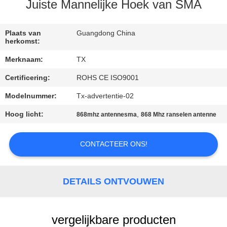
CONTACTEER
Juiste Mannelijke Hoek van SMA
ONS
Plaats van
Guangdong China
herkomst:
NIEUWS
Merknaam:
TX
Certificering:
ROHS CE ISO9001
GEVALLEN
Modelnummer:
Tx-advertentie-02
VR
Hoog licht:
,
868mhz antennesma
868 Mhz ranselen antenne
SITEMAP
CONTACTEER ONS!
PRIVACY
DETAILS ONTVOUWEN
POLICY
vergelijkbare producten