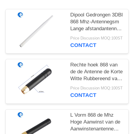
Dipool Gedrongen 3DBI
868 Mhz-Antennegsm
Lange afstandantenne
voor Westelijke Wifi-
Price Discussion MOQ:100ST
Router
CONTACT
Rechte hoek 868 van
de de Antenne de Korte
Witte Rubbereend van
Mhz SMA
Price Discussion MOQ:100ST
Mannelijke/Vrouwelijke
CONTACT
Schakelaar
L Vorm 868 de Mhz
Hoge Aanwinst van de
Aanwinstenantenne