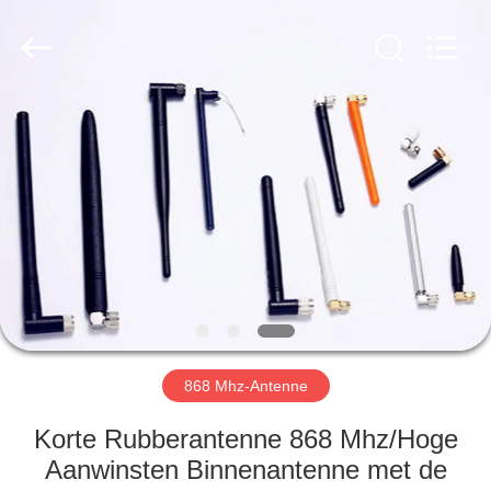
Dongguan
Tengxiang
Electronics
Co.,
Ltd..
All
Rights
Reserved.
HUIS
PRODUCTEN
ONGEVEER
ONS
FABRIEKSREIS
868 Mhz-Antenne
KWALITEITSCONTROLE
Korte Rubberantenne 868 Mhz/Hoge
Aanwinsten Binnenantenne met de