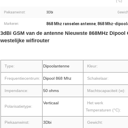
(°C):
Piekaanwinst:
3Dbi
Gewich
868 Mhz ranselen antenne
868 Mhz-dipool
Markeren:
,
3dBi GSM van de antenne Nieuwste 868MHz Dipool 
westelijke wifirouter
Type:
Dipoolantenne
Kleur:
Frequentiecentrum:
Dipool 868 Mhz
Schakelaar:
Impendance:
50 ohms
Machtscapaciteit (w):
Verticaal
Het werk
Polarisatietype:
Temperaturen (°C):
Piekaanwinst:
3Dbi
Gewicht: