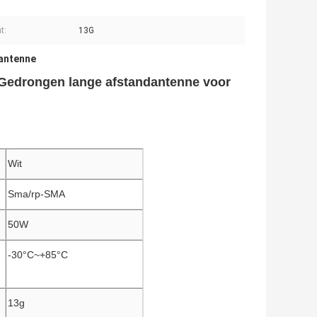
t:
13G
antenne
Gedrongen lange afstandantenne voor
Wit
Sma/rp-SMA
50W
-30°C~+85°C
13g