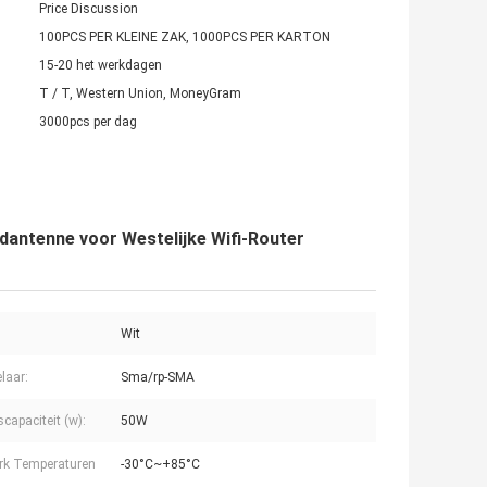
Price Discussion
100PCS PER KLEINE ZAK, 1000PCS PER KARTON
15-20 het werkdagen
T / T, Western Union, MoneyGram
3000pcs per dag
antenne voor Westelijke Wifi-Router
Wit
laar:
Sma/rp-SMA
capaciteit (w):
50W
rk Temperaturen
-30°C~+85°C