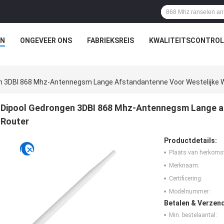
N
ONGEVEER ONS
FABRIEKSREIS
KWALITEITSCONTROL
n 3DBI 868 Mhz-Antennegsm Lange Afstandantenne Voor Westelijke W
Dipool Gedrongen 3DBI 868 Mhz-Antennegsm Lange af
Router
Productdetails:
Plaats van herkoms
Merknaam:
Certificering:
Modelnummer:
Betalen & Verzen
Min. bestelaantal: