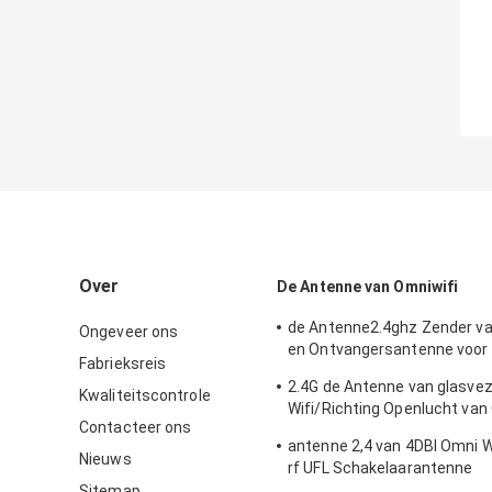
Over
De Antenne van Omniwifi
de Antenne2.4ghz Zender v
Ongeveer ons
en Ontvangersantenne voor
Fabrieksreis
Openlucht/Binnen
2.4G de Antenne van glasve
Kwaliteitscontrole
Wifi/Richting Openlucht van
Contacteer ons
Type Schakelaar
antenne 2,4 van 4DBI Omni 
Nieuws
rf UFL Schakelaarantenne
Sitemap