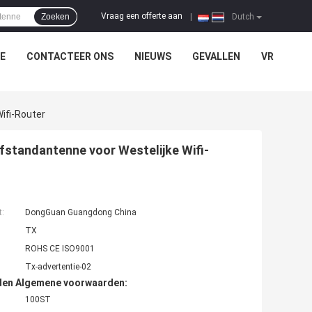
Vraag een offerte aan
Zoeken
|
Dutch
E
CONTACTEER ONS
NIEUWS
GEVALLEN
VR
ifi-Router
standantenne voor Westelijke Wifi-
t:
DongGuan Guangdong China
TX
ROHS CE ISO9001
Tx-advertentie-02
den Algemene voorwaarden:
100ST