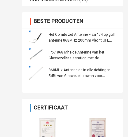
BESTE PRODUCTEN
Het Comité zet Antenne Flexi 1/4 op golf
antenne 868MHz 200mm vlecht UFL
ranselt
IP67 868 Mhz-de Antenne van het
GlasvezelBasisstation met de
Vrouwelijke Schakelaar van N
868MHz Antenne de in alle richtingen
5dBi van Glasvezellorawan voor
Heliumhotspot Mijnwerker
CERTIFICAAT