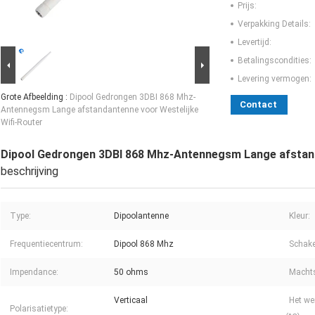
Prijs:
Verpakking Details:
Levertijd:
Betalingscondities:
Levering vermogen:
Grote Afbeelding :
Dipool Gedrongen 3DBI 868 Mhz-
Contact
Antennegsm Lange afstandantenne voor Westelijke
Wifi-Router
Dipool Gedrongen 3DBI 868 Mhz-Antennegsm Lange afstand
beschrijving
Type:
Dipoolantenne
Kleur:
Frequentiecentrum:
Dipool 868 Mhz
Schake
Impendance:
50 ohms
Machts
Verticaal
Het we
Polarisatietype: