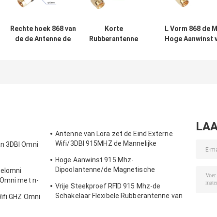
Rechte hoek 868 van
Korte
L Vorm 868 de 
de de Antenne de
Rubberantenne
Hoge Aanwinst 
Korte Witte
868 Mhz/Hoge
de
Rubbereend van Mhz
Aanwinsten
Aanwinstenante
SMA
Binnenantenne
5dbi met 90
Mannelijke/Vrouwelijke
met de Juiste
Graadomwentel
Schakelaar
Mannelijke Hoek
ROHS/Ce
van SMA
LAA
Antenne van Lora zet de Eind Externe
Wifi/3DBI 915MHZ de Mannelijke
an 3DBI Omni
Schakelaar van SMA op
Hoge Aanwinst 915 Mhz-
Dipoolantenne/de Magnetische
zelomni
Openlucht Richtingantenne van Omni
 Omni met n-
Vrije Steekproef RFID 915 Mhz-de
Schakelaar Flexibele Rubberantenne van
Wifi GHZ Omni
de Telemetrieantenne IPEX