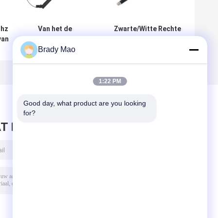
Mhz
Van het de
Zwarte/Witte Rechte
van
Antennekoper van
Rubbereendantenne
Brady Mao
868 Mhz SMA de
433MHZ/868MHZ/915MHZ
nne
Spiraalvormige
Antenne met
ing
ABS/PE
1:22 PM
Schakelaar
Good day, what product are you looking 
for?
T BERICHT ACHTER