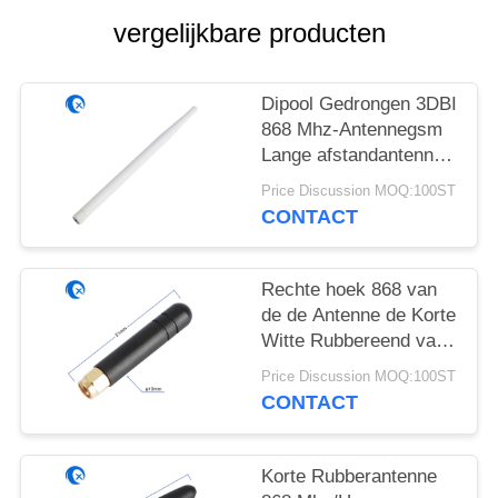
vergelijkbare producten
Dipool Gedrongen 3DBI
868 Mhz-Antennegsm
Lange afstandantenne
voor Westelijke Wifi-
Price Discussion MOQ:100ST
Router
CONTACT
Rechte hoek 868 van
de de Antenne de Korte
Witte Rubbereend van
Mhz SMA
Price Discussion MOQ:100ST
Mannelijke/Vrouwelijke
CONTACT
Schakelaar
Korte Rubberantenne