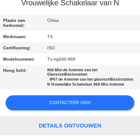
CONTACTEER
Vrouwelijke Schakelaar van N
ONS
Plaats van
China
herkomst:
NIEUWS
Merknaam:
TX
Certificering:
ISO
GEVALLEN
Modelnummer:
Tx-hg040-868
VR
Hoog licht:
868 Mhz-de Antenne van het
GlasvezelBasisstation
,
,
IP67 de Antenne van het glasvezelBasisstation
N Vrouwelijke Schakelaar 868 Mhz-Antenne
SITEMAP
CONTACTEER ONS!
PRIVACY
POLICY
DETAILS ONTVOUWEN