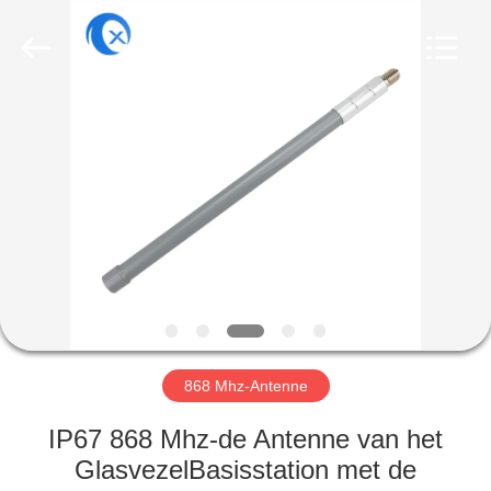
Dongguan
Tengxiang
Electronics
Co.,
Ltd..
All
Rights
Reserved.
HUIS
PRODUCTEN
ONGEVEER
ONS
FABRIEKSREIS
868 Mhz-Antenne
KWALITEITSCONTROLE
IP67 868 Mhz-de Antenne van het
GlasvezelBasisstation met de