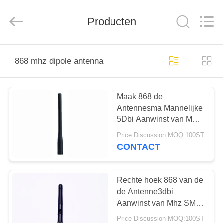
Dongguan
Tengxiang
Electronics
Producten
Co.,
Ltd..
All
Rights
Reserved.
HUIS
868 mhz dipole antenna
PRODUCTEN
Maak 868 de
Antennesma Mannelijke
ONGEVEER
5Dbi Aanwinst van Mhz
ONS
SMA met Binnen
Price Discussion MOQ:100ST
Rubberlichaamsschakelaar
CONTACT
waterdicht
FABRIEKSREIS
Rechte hoek 868 van de
KWALITEITSCONTROLE
de Antenne3dbi
Aanwinst van Mhz SMA
Antenne van Omni de
Price Discussion MOQ:100ST