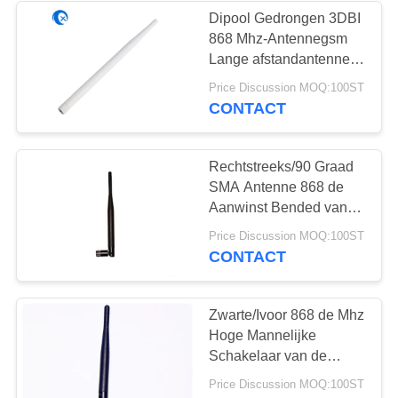
Dipool Gedrongen 3DBI
868 Mhz-Antennegsm
Lange afstandantenne
voor Westelijke Wifi-
Price Discussion MOQ:100ST
Router
CONTACT
Rechtstreeks/90 Graad
SMA Antenne 868 de
Aanwinst Bended van
Mhz 5DBI 50
Price Discussion MOQ:100ST
OHMimpedantie
CONTACT
Zwarte/Ivoor 868 de Mhz
Hoge Mannelijke
Schakelaar van de
Aanwinstenantenne
Price Discussion MOQ:100ST
SMA 50