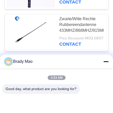
CONTACT
OHMimpedantie
Zwarte/Witte Rechte
Rubbereendantenne
433MHZ/868MHZ/915MHZ
Price Discussion MOQ:100ST
CONTACT
L van de de Lange
Brady Mao
afstand de Hoge
Aanwinst SMA van de
3:23 AM
Hoek868mhz Antenne
Price Discussion MOQ:100ST
SMA Mannelijke
CONTACT
Good day, what product are you looking for?
Schakelaar
IP65 hoge
Aanwinsten868mhz