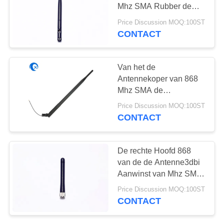
Mhz SMA Rubber de
Eendantenne met de
Price Discussion MOQ:100ST
Mannelijke Schakelaar
CONTACT
van SMA
Van het de
Antennekoper van 868
Mhz SMA de
Spiraalvormige Antenne
Price Discussion MOQ:100ST
met ABS/PE Schakelaar
CONTACT
De rechte Hoofd 868
van de de Antenne3dbi
Aanwinst van Mhz SMA
Rubbereend voor
Price Discussion MOQ:100ST
Binnen/Openlucht
CONTACT