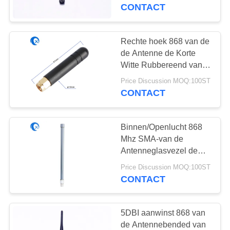
CONTACTEER
Rubber Draadloze
CONTACT
ONS
Rechte hoek 868 van de
NIEUWS
de Antenne de Korte
Witte Rubbereend van
Mhz SMA
GEVALLEN
Price Discussion MOQ:100ST
Mannelijke/Vrouwelijke
CONTACT
Schakelaar
VR
Binnen/Openlucht 868
Mhz SMA-van de
SITEMAP
Antenneglasvezel de
Antenne met de
Price Discussion MOQ:100ST
mannelijke schakelaar
PRIVACY
CONTACT
van N
POLICY
5DBI aanwinst 868 van
de Antennebended van