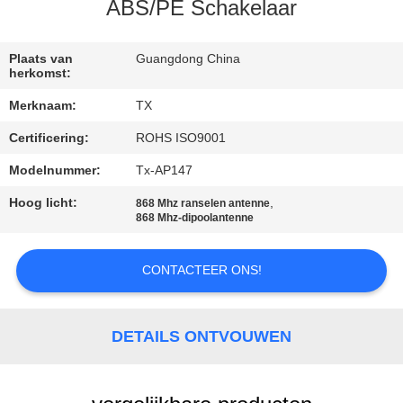
CONTACTEER
ABS/PE Schakelaar
ONS
Plaats van
Guangdong China
herkomst:
NIEUWS
Merknaam:
TX
Certificering:
ROHS ISO9001
GEVALLEN
Modelnummer:
Tx-AP147
VR
Hoog licht:
,
868 Mhz ranselen antenne
868 Mhz-dipoolantenne
SITEMAP
CONTACTEER ONS!
PRIVACY
DETAILS ONTVOUWEN
POLICY