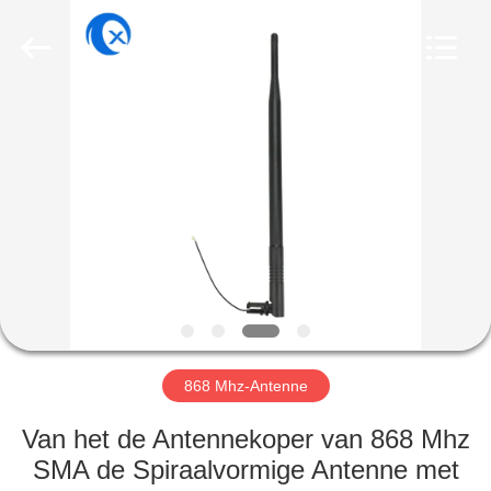
Dongguan
Tengxiang
Electronics
Co.,
Ltd..
All
Rights
Reserved.
HUIS
PRODUCTEN
ONGEVEER
ONS
FABRIEKSREIS
868 Mhz-Antenne
KWALITEITSCONTROLE
Van het de Antennekoper van 868 Mhz
SMA de Spiraalvormige Antenne met