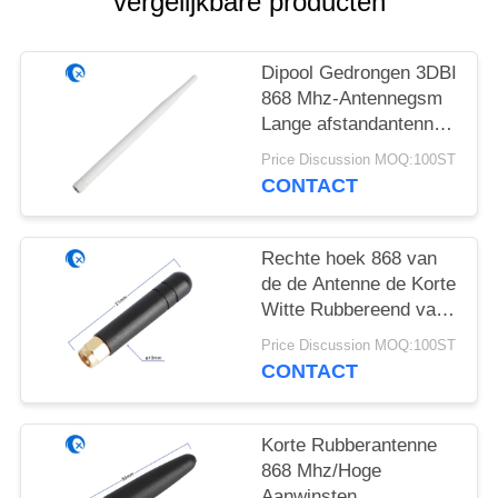
vergelijkbare producten
Dipool Gedrongen 3DBI
868 Mhz-Antennegsm
Lange afstandantenne
voor Westelijke Wifi-
Price Discussion MOQ:100ST
Router
CONTACT
Rechte hoek 868 van
de de Antenne de Korte
Witte Rubbereend van
Mhz SMA
Price Discussion MOQ:100ST
Mannelijke/Vrouwelijke
CONTACT
Schakelaar
Korte Rubberantenne
868 Mhz/Hoge
Aanwinsten