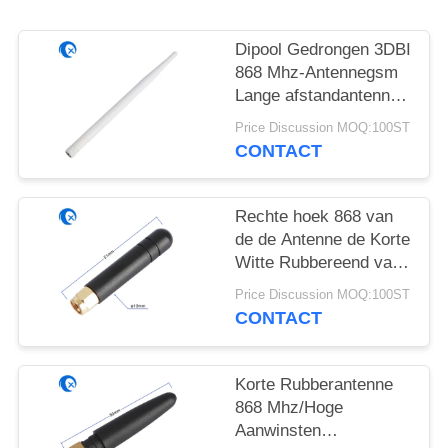
Dipool Gedrongen 3DBI
868 Mhz-Antennegsm
Lange afstandantenne
voor Westelijke Wifi-
Price Discussion MOQ:100ST
Router
CONTACT
Rechte hoek 868 van
de de Antenne de Korte
Witte Rubbereend van
Mhz SMA
Price Discussion MOQ:100ST
Mannelijke/Vrouwelijke
CONTACT
Schakelaar
Korte Rubberantenne
868 Mhz/Hoge
Aanwinsten