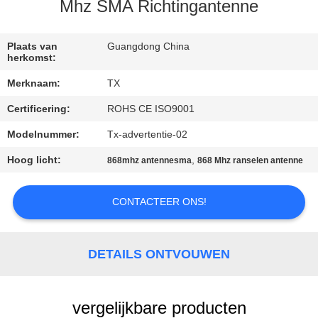
CONTACTEER
Mhz SMA Richtingantenne
ONS
Plaats van
Guangdong China
herkomst:
NIEUWS
Merknaam:
TX
Certificering:
ROHS CE ISO9001
GEVALLEN
Modelnummer:
Tx-advertentie-02
VR
Hoog licht:
,
868mhz antennesma
868 Mhz ranselen antenne
SITEMAP
CONTACTEER ONS!
PRIVACY
DETAILS ONTVOUWEN
POLICY
vergelijkbare producten