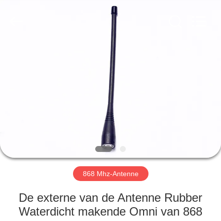
Dongguan
Tengxiang
Electronics
Co.,
Ltd..
All
Rights
Reserved.
HUIS
PRODUCTEN
ONGEVEER
ONS
FABRIEKSREIS
868 Mhz-Antenne
KWALITEITSCONTROLE
De externe van de Antenne Rubber
Waterdicht makende Omni van 868