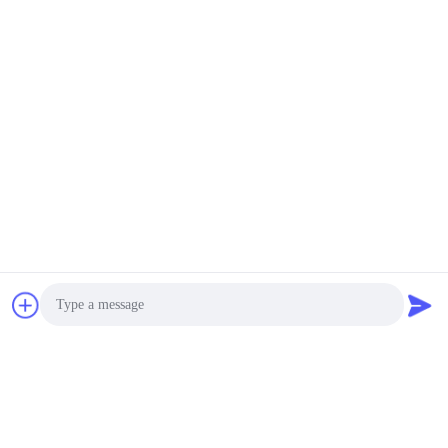
1,5 VSWR-GSM
Modemsma Mannelijke
Price Discussion MOQ:100ST
Schakelaar
CONTACT
880 / 960MHZ GSM zet
de Magnetische
Antennerg174 Kabel
Uitlopersantenne voor
Price Discussion MOQ:100ST
Vrachtwagen op
CONTACT
Het glas zet GSM GPRS
Antenne, de Universele
Kabel van 3M SMA van
het SCHARflard Lucht
Price Discussion MOQ:100ST
op
CONTACT
Photo