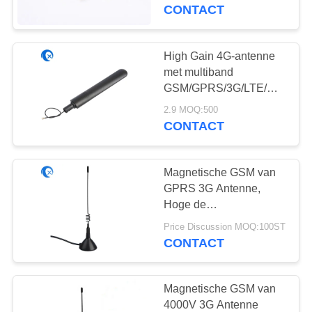
CONTACTEER
Schakelaar met Blad
CONTACT
Vlak Flard
ONS
High Gain 4G-antenne
NIEUWS
met multiband
GSM/GPRS/3G/LTE/DTU-
ondersteuning en
GEVALLEN
2.9 MOQ:500
VSWR 1,5~2 voor
CONTACT
betrouwbare
connectiviteit
VR
Magnetische GSM van
GPRS 3G Antenne,
SITEMAP
Hoge de
Aanwinstenantenne van
Price Discussion MOQ:100ST
5DBI voor
PRIVACY
CONTACT
900/1800/1900/2100
POLICY
Mhz
Magnetische GSM van
4000V 3G Antenne