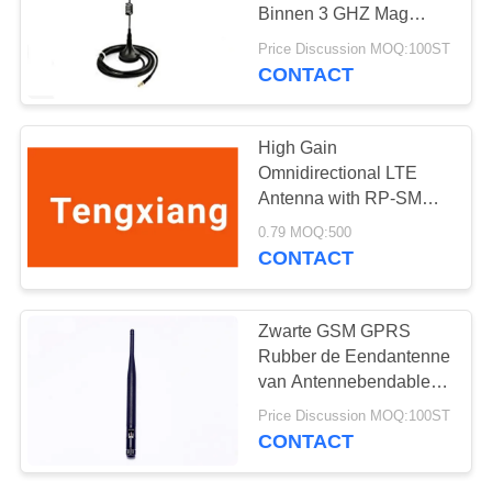
Binnen 3 GHZ Mag
zetten RG174-
Price Discussion MOQ:100ST
Schakelaar op
CONTACT
High Gain
Omnidirectional LTE
Antenna with RP-SMA
Connector for 4G Dual-
0.79 MOQ:500
band and Linear
CONTACT
Polarization
Zwarte GSM GPRS
Rubber de Eendantenne
van Antennebendable
met de Mannelijke
Price Discussion MOQ:100ST
Schakelaar van SMA
CONTACT