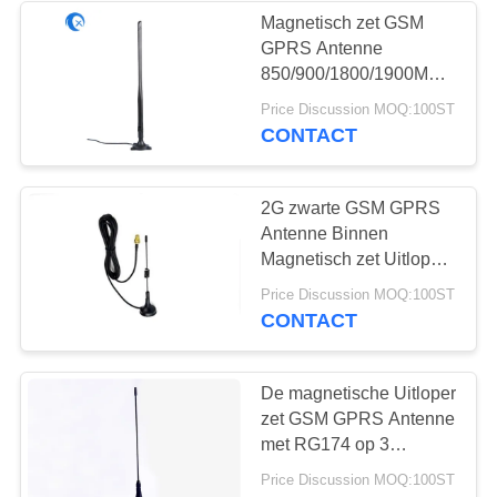
Magnetisch zet GSM
GPRS Antenne
850/900/1800/1900MHZ
voor Autoradio op
Price Discussion MOQ:100ST
CONTACT
2G zwarte GSM GPRS
Antenne Binnen
Magnetisch zet Uitloper
op 50 OHMimpedantie
Price Discussion MOQ:100ST
CONTACT
De magnetische Uitloper
zet GSM GPRS Antenne
met RG174 op 3
Meterkabel
Price Discussion MOQ:100ST