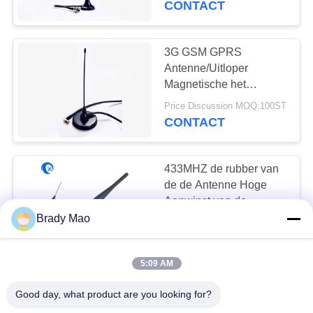
CONTACT
3G GSM GPRS
Antenne/Uitloper
Magnetische het
Opzetten Antenne met
Price Discussion MOQ:100ST
de Lentestaaf
CONTACT
433MHZ de rubber van
de de Antenne Hoge
Aanwinst van de
Zenderontvanger
Brady Mao
Price Discussion MOQ:100ST
Richtingantenne van
CONTACT
Omni
5:09 AM
GSM van GPRS/3G-
Good day, what product are you looking for?
Draadantenne Bendable