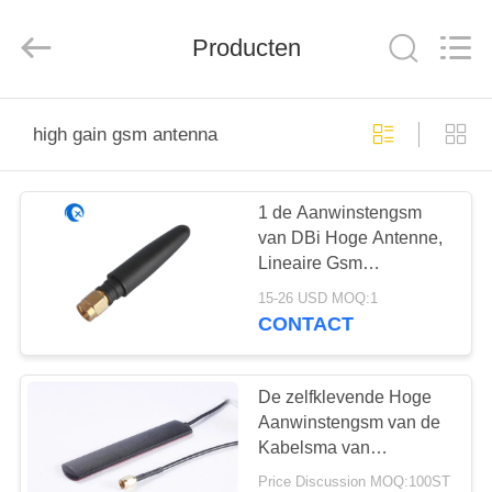
Dongguan
Tengxiang
Electronics
Producten
Co.,
Ltd..
All
Rights
Reserved.
HUIS
high gain gsm antenna
PRODUCTEN
1 de Aanwinstengsm
van DBi Hoge Antenne,
ONGEVEER
Lineaire Gsm
ONS
Magnetische Antenne
15-26 USD MOQ:1
SMA
CONTACT
FABRIEKSREIS
De zelfklevende Hoge
KWALITEITSCONTROLE
Aanwinstengsm van de
Kabelsma van
Antenne3m Mannelijke
Price Discussion MOQ:100ST