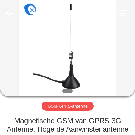
Dongguan
Tengxiang
Electronics
Co.,
Ltd..
All
Rights
Reserved.
HUIS
PRODUCTEN
ONGEVEER
ONS
FABRIEKSREIS
GSM-GPRS-antenne
KWALITEITSCONTROLE
Magnetische GSM van GPRS 3G
Antenne, Hoge de Aanwinstenantenne