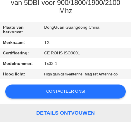
CONTACTEER
van 5DBI voor 900/1800/1900/2100
ONS
Mhz
NIEUWS
Plaats van
DongGuan Guangdong China
herkomst:
Merknaam:
TX
GEVALLEN
Certificering:
CE ROHS ISO9001
Modelnummer:
Tx33-1
VR
Hoog licht:
,
High gain gsm-antenne
Mag zet Antenne op
SITEMAP
CONTACTEER ONS!
PRIVACY
POLICY
DETAILS ONTVOUWEN