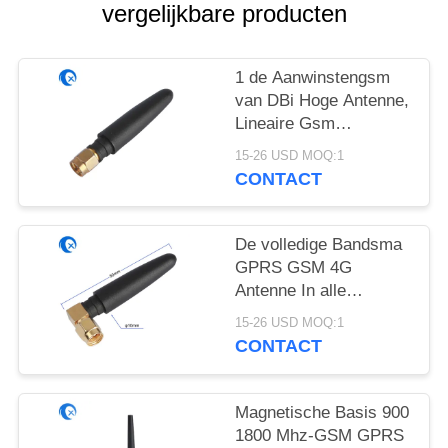
vergelijkbare producten
1 de Aanwinstengsm
van DBi Hoge Antenne,
Lineaire Gsm
Magnetische Antenne
15-26 USD MOQ:1
SMA
CONTACT
De volledige Bandsma
GPRS GSM 4G
Antenne In alle
richtingen van de
15-26 USD MOQ:1
Lijmstok
CONTACT
Magnetische Basis 900
1800 Mhz-GSM GPRS