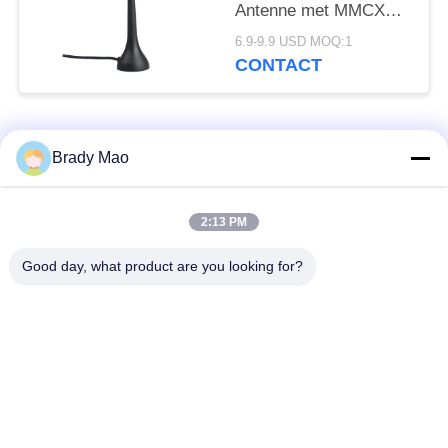
Antenne met MMCX
Mannelijke Schakelaar
6.9-9.9 USD MOQ:1
CONTACT
populaire categorieën
Alle
Brady Mao
De Antenne van
2:13 PM
GSM-GPRS-antenne
Omniwifi
Good day, what product are you looking for?
GPS-
De Antenne van het
Navigatieantenne
glasvezelBasisstation
de antenne van de
Heliumantenne
wifiontvanger