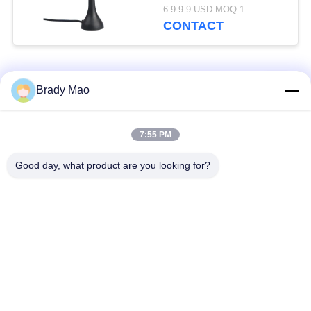
Mannelijke Schakelaar
6.9-9.9 USD MOQ:1
CONTACT
populaire categorieën
Alle
Brady Mao
De Antenne van
7:55 PM
GSM-GPRS-antenne
Omniwifi
Good day, what product are you looking for?
GPS-
De Antenne van het
Navigatieantenne
glasvezelBasisstation
de antenne van de
Heliumantenne
wifiontvanger
magnetische
de Antenne van 3G