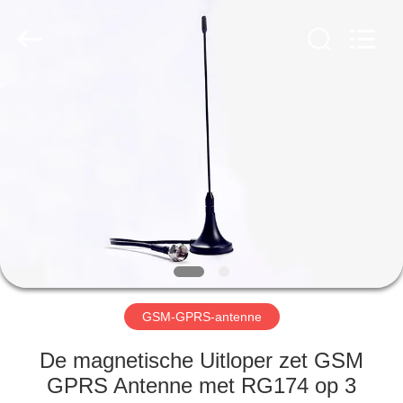
Dongguan
Tengxiang
Electronics
Co.,
Ltd..
All
Rights
Reserved.
HUIS
PRODUCTEN
ONGEVEER
ONS
FABRIEKSREIS
GSM-GPRS-antenne
KWALITEITSCONTROLE
De magnetische Uitloper zet GSM
GPRS Antenne met RG174 op 3