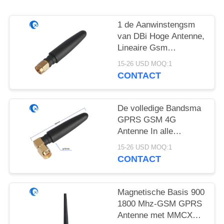
1 de Aanwinstengsm
van DBi Hoge Antenne,
Lineaire Gsm
Magnetische Antenne
15-26 USD MOQ:1
SMA
CONTACT
De volledige Bandsma
GPRS GSM 4G
Antenne In alle
richtingen van de
15-26 USD MOQ:1
Lijmstok
CONTACT
Magnetische Basis 900
1800 Mhz-GSM GPRS
Antenne met MMCX