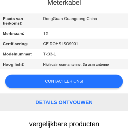
CONTACTEER
Meterkabel
ONS
Plaats van
DongGuan Guangdong China
herkomst:
NIEUWS
Merknaam:
TX
Certificering:
CE ROHS ISO9001
GEVALLEN
Modelnummer:
Tx33-1
VR
Hoog licht:
,
High gain gsm-antenne
3g gsm antenne
SITEMAP
CONTACTEER ONS!
PRIVACY
DETAILS ONTVOUWEN
POLICY
vergelijkbare producten