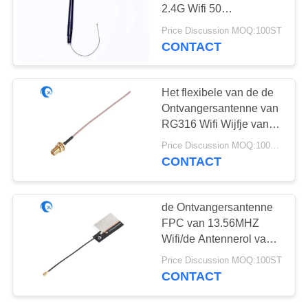
2.4G Wifi 50
OHMimpedantie met
Price Discussion MOQ:100ST
IPEX-Schakelaar
CONTACT
13
Heliumantenne
Het flexibele van de de
Ontvangersantenne van
RG316 Wifi Wijfje van
Jumper With RP SMA
Price Discussion MOQ:100pcs
Coaxiale
CONTACT
17
de Ontvangersantenne
de antenne van de
FPC van 13.56MHZ
Wifi/de Antennerol van
wifiontvanger
NFC/RFID-voor Lezer
Price Discussion MOQ:100ST
CONTACT