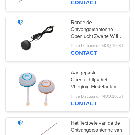
CONTACT
20
Ronde de
433 Mhz-Antenne
Ontvangersantenne
Openlucht Zwarte Wifi
FPV Lucht5.8g van
Price Discussion MOQ:100ST
Vormwifi
CONTACT
Aangepaste
28
Openluchtfpv-het
Vliegtuig Modelantenne
868 Mhz-Antenne
van de Hommelantenne
Price Discussion MOQ:100ST
5.8GHZ Wifi
CONTACT
Het flexibele van de de
Ontvangersantenne van