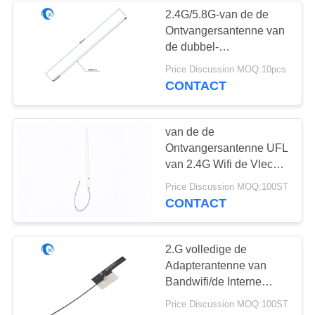
2.4G/5.8G-van de de
Ontvangersantenne van
32
de dubbel-
magnetische
bandglasvezel de
Price Discussion MOQ:10pcs
Externe 9dBi Wifi
CONTACT
basisantenne
Antenne van de
Aanwinstenomni Hoge
van de de
Ontvangersantenne UFL
van 2.4G Wifi de Vlecht
Rubberkabel voor de
69
Price Discussion MOQ:100ST
Vlecht van PCB Wifi
CONTACT
de Antenne van 3G
4G 5G
2.G volledige de
Adapterantenne van
Bandwifi/de Interne
Antenne van FPC met
Price Discussion MOQ:100ST
0,81 Kabel MHF4