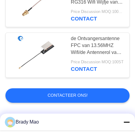
RG316 Wifi Wijfje van
30
Jumper With RP SMA
Price Discussion MOQ:100pcs
Coaxiale
CONTACT
915 Mhz-Antenne
de Ontvangersantenne
FPC van 13.56MHZ
Wifi/de Antennerol van
NFC/RFID-voor Lezer
Price Discussion MOQ:100ST
CONTACT
30
HDTV Antenne
CONTACTEER ONS!
populaire categorieën
Alle
Brady Mao
8