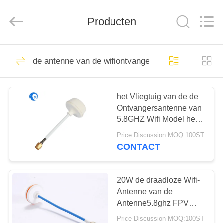
Dongguan
Tengxiang
Electronics
Producten
Co.,
Ltd..
All
Rights
Reserved.
HUIS
96
de antenne van de wifiontvanger
De Antenne van
PRODUCTEN
Omniwifi
het Vliegtuig van de de
Ontvangersantenne van
ONGEVEER
5.8GHZ Wifi Model het
ONS
Rennen Antenne met
Price Discussion MOQ:100ST
Draadloos
CONTACT
Toegangssysteem
24
FABRIEKSREIS
GSM-GPRS-
20W de draadloze Wifi-
KWALITEITSCONTROLE
Antenne van de
antenne
Antenne5.8ghz FPV
Paddestoel met
Price Discussion MOQ:100ST