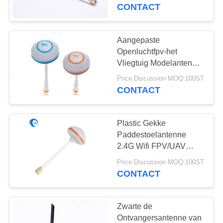
CONTACTEER
Toegangssystemen
CONTACT
ONS
Aangepaste
50
NIEUWS
Openluchtfpv-het
GPS-
Vliegtuig Modelantenne
van de Hommelantenne
GEVALLEN
Navigatieantenne
Price Discussion MOQ:100ST
5.8GHZ Wifi
CONTACT
VR
Plastic Gekke
Paddestoelantenne
SITEMAP
2.4G Wifi FPV/UAV
58
Hommel voor Voertuig
Price Discussion MOQ:100ST
De Antenne van het
PRIVACY
CONTACT
glasvezelBasisstation
POLICY
Zwarte de
Ontvangersantenne van