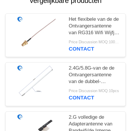
vergelijkbare producten
Het flexibele van de de
Ontvangersantenne
van RG316 Wifi Wijfje
van Jumper With RP
Price Discussion MOQ:100pcs
SMA Coaxiale
CONTACT
2.4G/5.8G-van de de
Ontvangersantenne
van de dubbel-
bandglasvezel de
Price Discussion MOQ:10pcs
Externe 9dBi Wifi
CONTACT
Antenne van de
Aanwinstenomni Hoge
2.G volledige de
Adapterantenne van
Bandwifi/de Interne