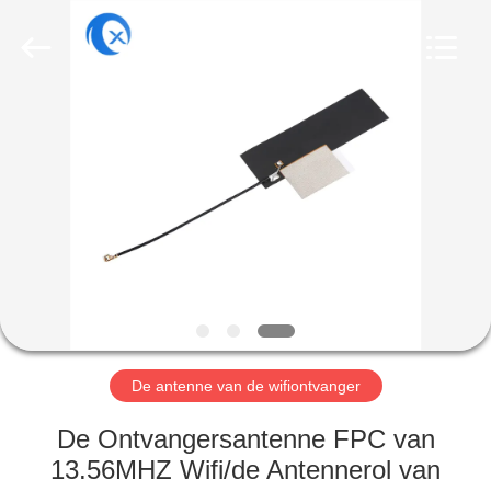
Dongguan
Tengxiang
Electronics
Co.,
Ltd..
All
Rights
Reserved.
HUIS
PRODUCTEN
ONGEVEER
ONS
FABRIEKSREIS
De antenne van de wifiontvanger
KWALITEITSCONTROLE
De Ontvangersantenne FPC van
13.56MHZ Wifi/de Antennerol van