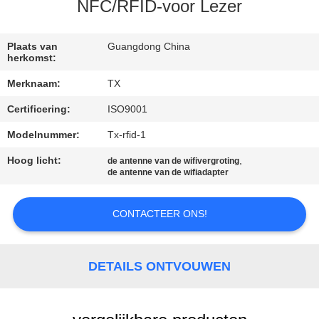
CONTACTEER
NFC/RFID-voor Lezer
ONS
Plaats van
Guangdong China
herkomst:
NIEUWS
Merknaam:
TX
Certificering:
ISO9001
GEVALLEN
Modelnummer:
Tx-rfid-1
VR
Hoog licht:
,
de antenne van de wifivergroting
de antenne van de wifiadapter
SITEMAP
CONTACTEER ONS!
PRIVACY
DETAILS ONTVOUWEN
POLICY