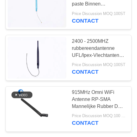
paste Binnen
Rubbereend 2.4GHZ
Price Discussion MOQ:100ST
aan
CONTACT
2400 - 2500MHZ
rubbereendantenne
UFL/Ipex-Vlechtantenne
voor Binnen
Price Discussion MOQ:100ST
CONTACT
915MHz Omni WiFi
Antenne RP-SMA
Mannelijke Rubber Duck
Antenne voor GSM en
Price Discussion MOQ:100 stuks
Routers
CONTACT