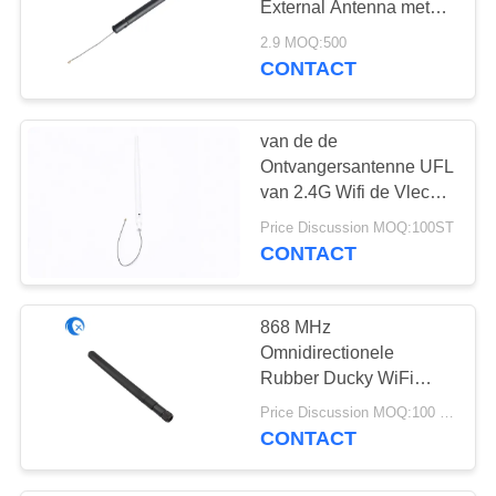
External Antenna met
VSWR 1.5~2 en Swivel
2.9 MOQ:500
Flying Lead IPEX
CONTACT
Connector
van de de
Ontvangersantenne UFL
van 2.4G Wifi de Vlecht
Rubberkabel voor de
Price Discussion MOQ:100ST
Vlecht van PCB Wifi
CONTACT
868 MHz
Omnidirectionele
Rubber Ducky WiFi
Antenne met RP SMA
Price Discussion MOQ:100 stuks
Mannelijke Connector
CONTACT
voor Communicatie