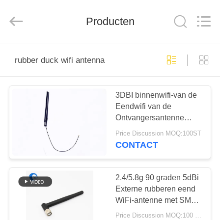
Dongguan
Tengxiang
Electronics
Producten
Co.,
Ltd..
All
Rights
Reserved.
HUIS
rubber duck wifi antenna
PRODUCTEN
3DBI binnenwifi-van de
Eendwifi van de
ONGEVEER
Ontvangersantenne
ONS
2.4GHz Rubber de
Price Discussion MOQ:100ST
Antenneipex Schakelaar
CONTACT
FABRIEKSREIS
2.4/5.8g 90 graden 5dBi
KWALITEITSCONTROLE
Externe rubberen eend
WiFi-antenne met SMA
Mannelijke connector
Price Discussion MOQ:100 stuks