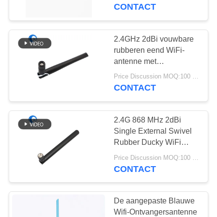
CONTACTEER
Router WiFi-antenne
CONTACT
ONS
2.4GHz 2dBi vouwbare
NIEUWS
rubberen eend WiFi-
antenne met
omgekeerde paal SMA-
GEVALLEN
Price Discussion MOQ:100 stuks
mannelijke connector
CONTACT
voor routers en walkie-
talkies
VR
2.4G 868 MHz 2dBi
Single External Swivel
SITEMAP
Rubber Ducky WiFi
Antenne RP SMA
Price Discussion MOQ:100 stuks
Mannelijke connector
PRIVACY
CONTACT
voor beveiligingscamera
POLICY
en Lora
De aangepaste Blauwe
Wifi-Ontvangersantenne