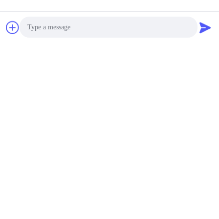
Plastic Gekke
Paddestoelantenne
2.4G Wifi FPV/UAV
Hommel voor Voertuig
Price Discussion MOQ:100ST
CONTACT
N-type wijfje aan van de
Photo
de kabelassemblage
Video Call
van SMA mannelijke
LMR400 rf coaxiale de
Price Discussion MOQ:100ST
Audio Call
Uitbreidingskabel Met
CONTACT
beperkte verliezen 50
Ohm voor
3G/4G/5G/LTE-antenne
van de de Eendrp SMA
Schakelaar van 2.4G
3dBi de Rubber
Richtingwifi Antenne
15-26 USD MOQ:100PCS
van Omni
CONTACT