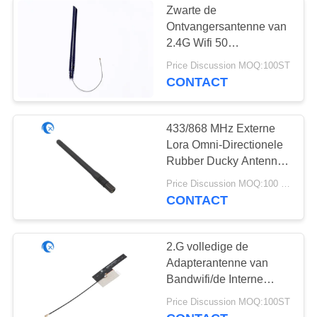
Zwarte de
Ontvangersantenne van
2.4G Wifi 50
OHMimpedantie met
Price Discussion MOQ:100ST
IPEX-Schakelaar
CONTACT
433/868 MHz Externe
Lora Omni-Directionele
Rubber Ducky Antenne
met SMA Man voor
Price Discussion MOQ:100 stuks
Routers en Walkie Talkie
CONTACT
2.G volledige de
Adapterantenne van
Bandwifi/de Interne
Antenne van FPC met
Price Discussion MOQ:100ST
0,81 Kabel MHF4