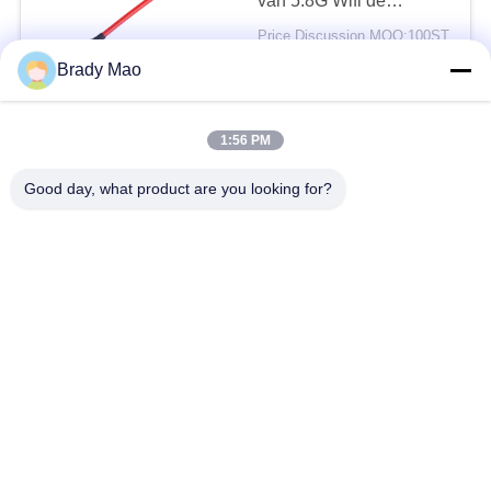
van 5.8G Wifi de
Hommelantenne voor
Price Discussion MOQ:100ST
het Openluchtuav
CONTACT
Brady Mao
Voertuig Rennen
van de Eendwifi van 4G
1:56 PM
LTE Rubberantenne
50MM RG1.13-de
Good day, what product are you looking for?
Schakelaar van van
Price Discussion MOQ:100ST
Kabelu FL/IPEX
CONTACT
het Vliegtuig van de de
Ontvangersantenne van
5.8GHZ Wifi Model het
Rennen Antenne met
Price Discussion MOQ:100ST
Draadloos
CONTACT
Toegangssysteem