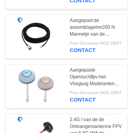
CONTACT
Aangepast de
assemblagelmr200 N
Mannetje van de
Antennerf Coaxiaal
Price Discussion MOQ:100ST
Kabel aan RPSMA-
CONTACT
schakelaar
Aangepaste
Openluchtfpv-het
Vliegtuig Modelantenne
van de Hommelantenne
Price Discussion MOQ:100ST
5.8GHZ Wifi
CONTACT
2.4G / van de de
Ontvangersantenne FPV