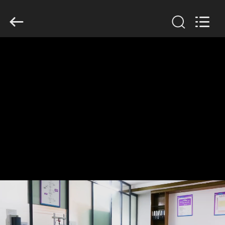
Dongguan
Tengxiang
Electronics
Co.,
Ltd..
All
Rights
Reserved.
HUIS
PRODUCTEN
ONGEVEER
ONS
FABRIEKSREIS
KWALITEITSCONTROLE