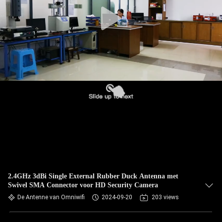
CONTACTEER
ONS
NIEUWS
GEVALLEN
VR
SITEMAP
PRIVACY
2.4GHz 3dBi Single External Rubber Duck Antenna met
Swivel SMA Connector voor HD Security Camera
POLICY
De Antenne van Omniwifi
2024-09-20
203 views