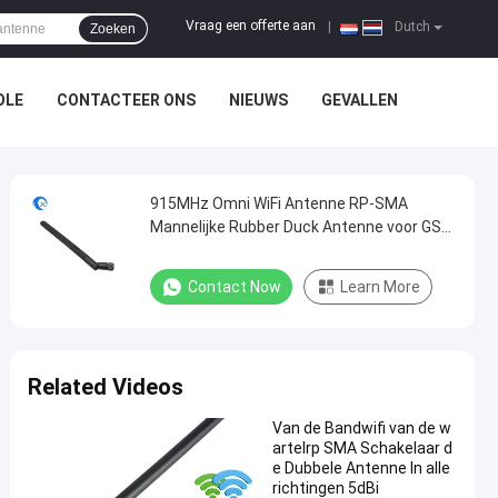
Vraag een offerte aan
|
Dutch
Zoeken
OLE
CONTACTEER ONS
NIEUWS
GEVALLEN
915MHz Omni WiFi Antenne RP-SMA
Mannelijke Rubber Duck Antenne voor GSM
en Routers
Contact Now
Learn More
Related Videos
Van de Bandwifi van de w
artelrp SMA Schakelaar d
e Dubbele Antenne In alle
richtingen 5dBi