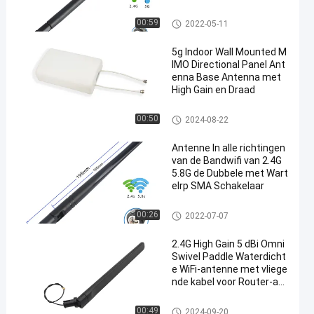
De Antenne van Omniwifi
00:59
2022-05-11
5g Indoor Wall Mounted M
IMO Directional Panel Ant
enna Base Antenna met
High Gain en Draad
De Antenne van Omniwifi
00:50
2024-08-22
Antenne In alle richtingen
van de Bandwifi van 2.4G
5.8G de Dubbele met Wart
elrp SMA Schakelaar
De Antenne van Omniwifi
00:26
2022-07-07
2.4G High Gain 5 dBi Omni
Swivel Paddle Waterdicht
e WiFi-antenne met vliege
nde kabel voor Router-ant
enne
De Antenne van Omniwifi
00:49
2024-09-20