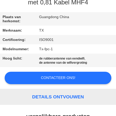
CONTACTEER
met 0,81 Kabel MHF4
ONS
Plaats van
Guangdong China
herkomst:
NIEUWS
Merknaam:
TX
Certificering:
ISO9001
GEVALLEN
Modelnummer:
Tx-fpc-1
VR
Hoog licht:
,
de rubberantenne van eendwifi
de antenne van de wifivergroting
SITEMAP
CONTACTEER ONS!
PRIVACY
DETAILS ONTVOUWEN
POLICY