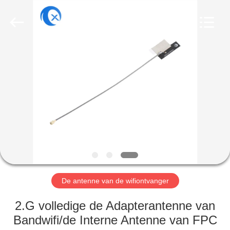
Dongguan
Tengxiang
Electronics
Co.,
Ltd..
All
Rights
Reserved.
HUIS
PRODUCTEN
ONGEVEER
ONS
FABRIEKSREIS
De antenne van de wifiontvanger
KWALITEITSCONTROLE
2.G volledige de Adapterantenne van
Bandwifi/de Interne Antenne van FPC