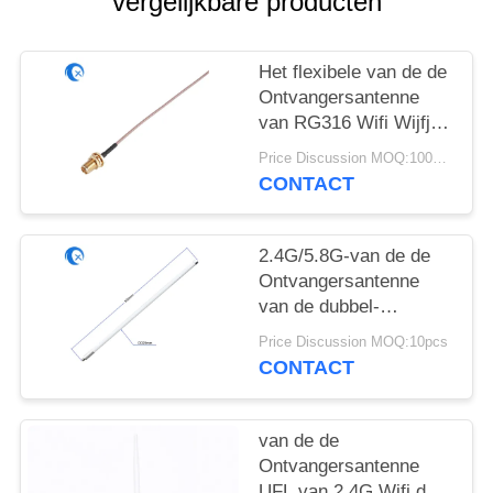
vergelijkbare producten
Het flexibele van de de
Ontvangersantenne
van RG316 Wifi Wijfje
van Jumper With RP
Price Discussion MOQ:100pcs
SMA Coaxiale
CONTACT
2.4G/5.8G-van de de
Ontvangersantenne
van de dubbel-
bandglasvezel de
Price Discussion MOQ:10pcs
Externe 9dBi Wifi
CONTACT
Antenne van de
Aanwinstenomni Hoge
van de de
Ontvangersantenne
UFL van 2.4G Wifi de