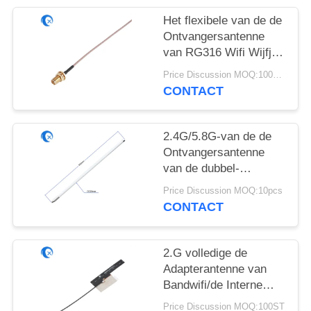
Het flexibele van de de
Ontvangersantenne
van RG316 Wifi Wijfje
van Jumper With RP
Price Discussion MOQ:100pcs
SMA Coaxiale
CONTACT
2.4G/5.8G-van de de
Ontvangersantenne
van de dubbel-
bandglasvezel de
Price Discussion MOQ:10pcs
Externe 9dBi Wifi
CONTACT
Antenne van de
Aanwinstenomni Hoge
2.G volledige de
Adapterantenne van
Bandwifi/de Interne
Antenne van FPC met
Price Discussion MOQ:100ST