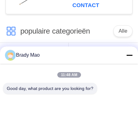
0,81 Kabel MHF4
CONTACT
populaire categorieën
Alle
De Antenne van
GSM-GPRS-antenne
Brady Mao
Omniwifi
11:48 AM
GPS-
De Antenne van het
Navigatieantenne
glasvezelBasisstation
Good day, what product are you looking for?
de antenne van de
Heliumantenne
wifiontvanger
magnetische
de Antenne van 3G
basisantenne
4G 5G