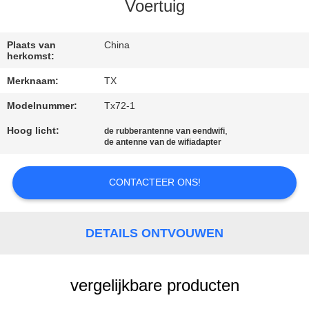
CONTACTEER
Voertuig
ONS
Plaats van
China
herkomst:
NIEUWS
Merknaam:
TX
Modelnummer:
Tx72-1
GEVALLEN
Hoog licht:
,
de rubberantenne van eendwifi
de antenne van de wifiadapter
VR
CONTACTEER ONS!
SITEMAP
DETAILS ONTVOUWEN
PRIVACY
POLICY
vergelijkbare producten