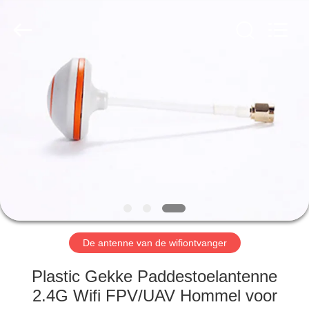
Dongguan
Tengxiang
Electronics
Co.,
Ltd..
All
Rights
Reserved.
HUIS
PRODUCTEN
ONGEVEER
ONS
FABRIEKSREIS
De antenne van de wifiontvanger
KWALITEITSCONTROLE
Plastic Gekke Paddestoelantenne
2.4G Wifi FPV/UAV Hommel voor