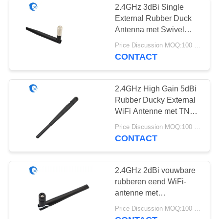
2.4GHz 3dBi Single
Ultra Wideband
External Rubber Duck
Antenna met Swivel
Antenne
SMA Connector voor HD
Price Discussion MOQ:100 stuks
Security Camera
CONTACT
2.4GHz High Gain 5dBi
Rubber Ducky External
6
WiFi Antenne met TNC
Aangepaste plastic
Male Connector voor
Price Discussion MOQ:100 stuks
Telecommunicatie
CONTACT
delen
2.4GHz 2dBi vouwbare
rubberen eend WiFi-
antenne met
omgekeerde paal SMA-
6
Price Discussion MOQ:100 stuks
mannelijke connector