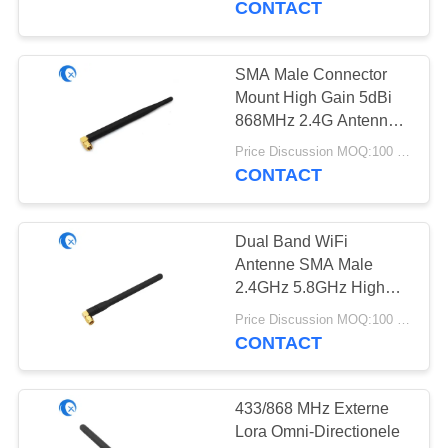
CONTACT
20
SMA Male Connector
433 Mhz-Antenne
Mount High Gain 5dBi
868MHz 2.4G Antenne
NFC Vaste rechthoek
Price Discussion MOQ:100 stuks
WiFi Rubber Duck
CONTACT
Antenne voor Router
Dual Band WiFi
28
Antenne SMA Male
2.4GHz 5.8GHz High
868 Mhz-Antenne
Gain 5dBi WiFi Aerial
Price Discussion MOQ:100 stuks
Voor Draadloze Video
CONTACT
Beveiliging IP Camera
433/868 MHz Externe
Lora Omni-Directionele