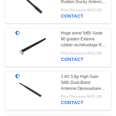
Rubber Ducky Antenne
30
met SMA Man voor
Price Discussion MOQ:100 stuks
Routers en Walkie Talkie
CONTACT
915 Mhz-Antenne
Hoge winst 5dBi Vaste
90 graden Externe
rubber rechthoekige RP
SMA Mannelijke
Price Discussion MOQ:100 stuks
connector 2.4GHz
CONTACT
30
Antenne voor HD-
beveiligingscamera
HDTV Antenne
2.4G 5.8g High Gain
5dBi Dual-Band
Antenne Opvouwbare
Externe WiFi Antenne
Price Discussion MOQ:100 stuks
Rubber Antenne met
CONTACT
SMA Man voor Routers
8