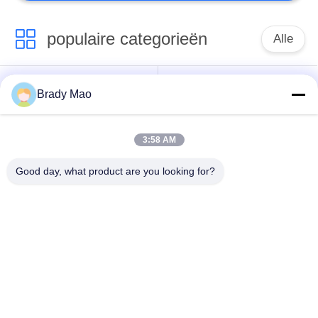
populaire categorieën
Alle
De Antenne van
Brady Mao
GSM-GPRS-antenne
Omniwifi
3:58 AM
GPS-
De Antenne van het
Navigatieantenne
glasvezelBasisstation
Good day, what product are you looking for?
de antenne van de
Heliumantenne
wifiontvanger
magnetische
de Antenne van 3G
basisantenne
4G 5G