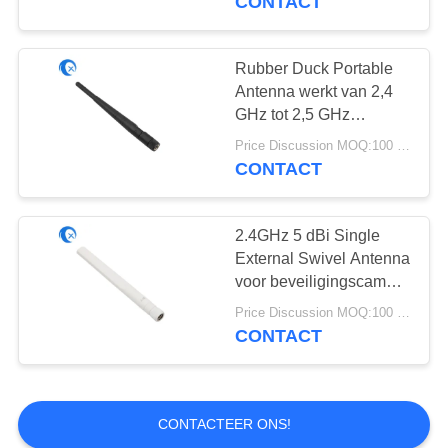
CONTACT
Coaxiale de
voor routers en walkie-
talkies
Kabelassemblage
Rubber Duck Portable
Antenna werkt van 2,4
van rf
GHz tot 2,5 GHz
Antenna met een
Price Discussion MOQ:100 stuks
nominaal 3 dBi Gain RP
CONTACT
SMA Male Connector
18
CNC
2.4GHz 5 dBi Single
External Swivel Antenna
Machinehardware
voor beveiligingscamera
Single Foldable Best
Price Discussion MOQ:100 stuks
Rubber Duck Antenna
CONTACT
voor WiFi Router
CONTACTEER ONS!