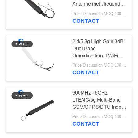
Antenne met vliegende
draad/kabel Ipex
Price Discussion MOQ:100 stuks
Connector voor Router
CONTACT
13
Heliumantenne
2.4/5.8g High Gain 3dBi
Dual Band
Omnidirectional WiFi
Swivel Paddle Antenne
Price Discussion MOQ:100 stuks
met Flying Wire voor
CONTACT
Routers
17
600MHz - 6GHz
de antenne van de
LTE/4G/5g Multi-Band
GSM/GPRS/DTU Indoor
wifiontvanger
Omnidirectional Antenne
Price Discussion MOQ:100 stuks
met Flying Lead U. FL
CONTACT
Connector