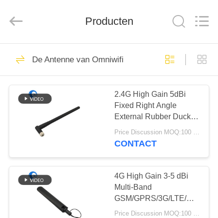
Dongguan
Tengxiang
Electronics
Producten
Co.,
Ltd..
All
Rights
Reserved.
HUIS
96
De Antenne van Omniwifi
De Antenne van
PRODUCTEN
Omniwifi
2.4G High Gain 5dBi
Fixed Right Angle
ONGEVEER
External Rubber Duck
ONS
WiFi SMA Antenne voor
Price Discussion MOQ:100 stuks
WiFi Router
CONTACT
24
FABRIEKSREIS
GSM-GPRS-
4G High Gain 3-5 dBi
KWALITEITSCONTROLE
Multi-Band
antenne
GSM/GPRS/3G/LTE/DTU
4G Antenne voor Router
Price Discussion MOQ:100 stuks