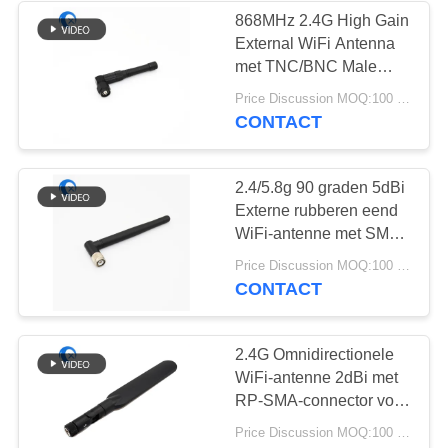
868MHz 2.4G High Gain
External WiFi Antenna
32
met TNC/BNC Male
magnetische
Connector
Price Discussion MOQ:100 stuks
Omnidirectional Rubber
CONTACT
basisantenne
Ducky Lora Antenna
2.4/5.8g 90 graden 5dBi
Externe rubberen eend
WiFi-antenne met SMA
Mannelijke connector
69
Price Discussion MOQ:100 stuks
Router WiFi-antenne
CONTACT
de Antenne van 3G
4G 5G
2.4G Omnidirectionele
WiFi-antenne 2dBi met
RP-SMA-connector voor
beveiligings-IP-camera
Price Discussion MOQ:100 stuks