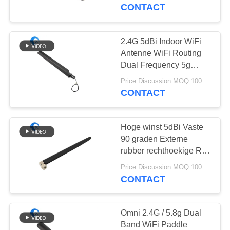
CONTACTEER
met vliegende kabel
CONTACT
voor Routers
ONS
2.4G 5dBi Indoor WiFi
50
NIEUWS
Antenne WiFi Routing
GPS-
Dual Frequency 5g
Knife Front 5800 MHz
GEVALLEN
Navigatieantenne
Price Discussion MOQ:100 stuks
Knife Antenne met
CONTACT
Flying Wire of SMA
VR
Hoge winst 5dBi Vaste
90 graden Externe
SITEMAP
rubber rechthoekige RP
58
SMA Mannelijke
Price Discussion MOQ:100 stuks
De Antenne van het
connector 2.4GHz
PRIVACY
CONTACT
Antenne voor HD-
glasvezelBasisstation
POLICY
beveiligingscamera
Omni 2.4G / 5.8g Dual
Band WiFi Paddle