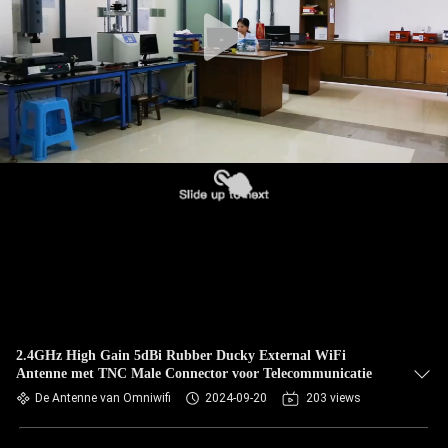
CONTACTEER
ONS
NIEUWS
GEVALLEN
VR
SITEMAP
PRIVACY
2.4GHz High Gain 5dBi Rubber Ducky External WiFi
Antenne met TNC Male Connector voor Telecommunicatie
POLICY
De Antenne van Omniwifi
2024-09-20
203 views