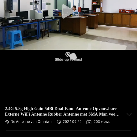
CONTACTEER
ONS
NIEUWS
GEVALLEN
VR
SITEMAP
PRIVACY
2.4G 5.8g High Gain 5dBi Dual-Band Antenne Opvouwbare
Externe WiFi Antenne Rubber Antenne met SMA Man voor
POLICY
Routers
De Antenne van Omniwifi
2024-09-20
203 views