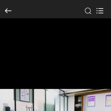
Dongguan
Tengxiang
Electronics
Co.,
Ltd..
All
Rights
Reserved.
HUIS
PRODUCTEN
ONGEVEER
ONS
FABRIEKSREIS
KWALITEITSCONTROLE