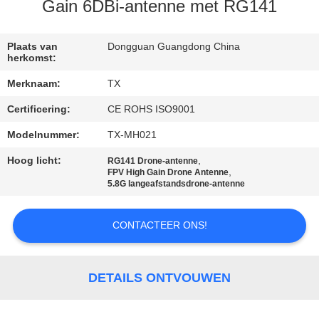
CONTACTEER
Gain 6DBi-antenne met RG141
ONS
Plaats van
Dongguan Guangdong China
herkomst:
NIEUWS
Merknaam:
TX
Certificering:
CE ROHS ISO9001
GEVALLEN
Modelnummer:
TX-MH021
VR
Hoog licht:
,
RG141 Drone-antenne
,
FPV High Gain Drone Antenne
5.8G langeafstandsdrone-antenne
SITEMAP
CONTACTEER ONS!
PRIVACY
POLICY
DETAILS ONTVOUWEN