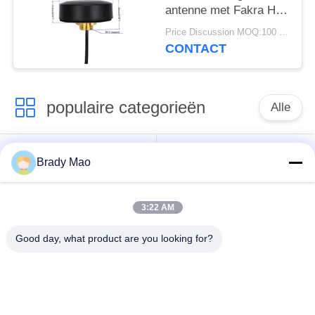
antenne met Fakra H
en RG174 met IP68
Price Discussion MOQ:100 stuks
waterdicht
CONTACT
populaire categorieën
Alle
De Antenne van
GSM-GPRS-antenne
Brady Mao
Omniwifi
3:22 AM
GPS-
De Antenne van het
Navigatieantenne
glasvezelBasisstation
Good day, what product are you looking for?
de antenne van de
Heliumantenne
wifiontvanger