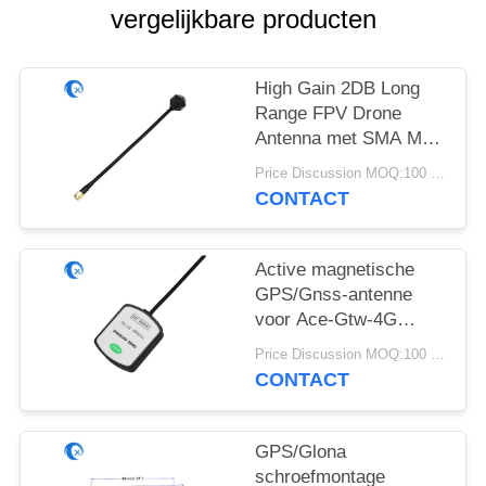
vergelijkbare producten
High Gain 2DB Long
Range FPV Drone
Antenna met SMA Male
Connector
Price Discussion MOQ:100 stuks
4.9GHz/5.8GHz met
CONTACT
RG141
Active magnetische
GPS/Gnss-antenne
voor Ace-Gtw-4G
4G/GPS/Gnss-gateway
Price Discussion MOQ:100 stuks
met SMA-male
CONTACT
connector
GPS/Glona
schroefmontage