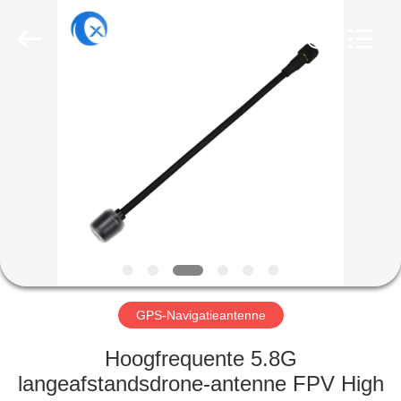
Dongguan
Tengxiang
Electronics
Co.,
Ltd..
All
Rights
Reserved.
HUIS
PRODUCTEN
ONGEVEER
ONS
FABRIEKSREIS
GPS-Navigatieantenne
KWALITEITSCONTROLE
Hoogfrequente 5.8G
langeafstandsdrone-antenne FPV High