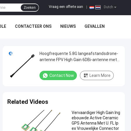
Vraag een offerte aan
|
Dutch
Zoeken
OLE
CONTACTEER ONS
NIEUWS
GEVALLEN
Hoogfrequente 5.8G langeafstandsdrone-
antenne FPV High Gain 6DBi-antenne met
RG141
Contact Now
Learn More
Related Videos
Vervaardiger High Gain Ing
ebouwde Active Ceramic
GPS Antenna Met U. FL Ip
ex Vrouwelijke Connector