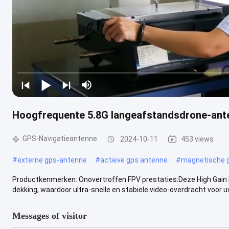
Hoogfrequente 5.8G langeafstandsdrone-ant
GPS-Navigatieantenne
2024-10-11
453 views
#
externe gps-antenne
#
actieve gps antenne
#
magnetische 
Productkenmerken: Onovertroffen FPV prestaties:Deze High Gain
dekking, waardoor ultra-snelle en stabiele video-overdracht voor uw
Messages of visitor