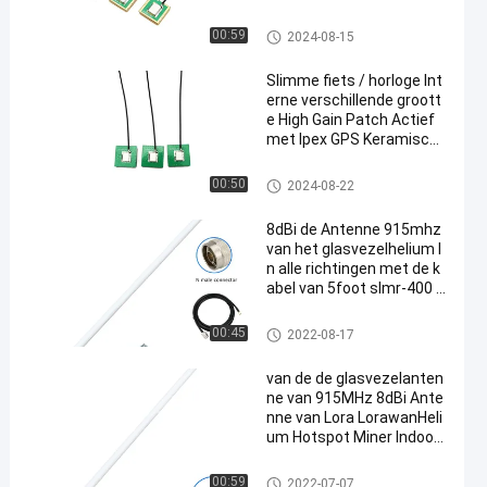
GPS-Navigatieantenne
00:59
2024-08-15
Slimme fiets / horloge Int
erne verschillende groott
e High Gain Patch Actief
met Ipex GPS Keramische
Antenne
GPS-Navigatieantenne
00:50
2024-08-22
8dBi de Antenne 915mhz
van het glasvezelhelium I
n alle richtingen met de k
abel van 5foot slmr-400 v
oor de mijnwerker van Heli
umbobcat RAK Sensecap
Heliumantenne
00:45
2022-08-17
van de de glasvezelanten
ne van 915MHz 8dBi Ante
nne van Lora LorawanHeli
um Hotspot Miner Indoor
/Outdoor de witte
Heliumantenne
00:59
2022-07-07