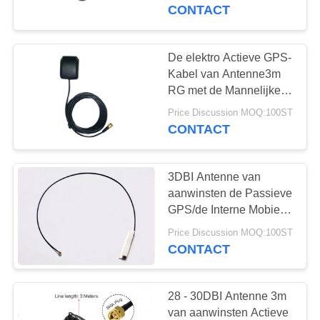
CONTACTEER
GPS voor
CONTACT
Binnen/Openlucht
ONS
De elektro Actieve GPS-
NIEUWS
Kabel van Antenne3m
RG met de Mannelijke
Schakelaar van SMA
GEVALLEN
Price Discussion MOQ:100ST
CONTACT
VR
3DBI Antenne van
aanwinsten de Passieve
SITEMAP
GPS/de Interne Mobiele
Antenne van het
Price Discussion MOQ:100ST
Metaalblad
PRIVACY
CONTACT
POLICY
28 - 30DBI Antenne 3m
van aanwinsten Actieve