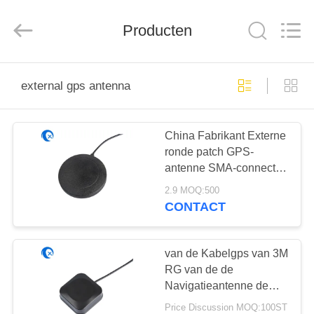
Dongguan
Tengxiang
Electronics
Producten
Co.,
Ltd..
All
Rights
Reserved.
HUIS
external gps antenna
PRODUCTEN
China Fabrikant Externe
ronde patch GPS-
ONGEVEER
antenne SMA-connector
ONS
3m kabel
2.9 MOQ:500
CONTACT
FABRIEKSREIS
van de Kabelgps van 3M
KWALITEITSCONTROLE
RG van de de
Navigatieantenne de
Antenne van Trimble
Price Discussion MOQ:100ST