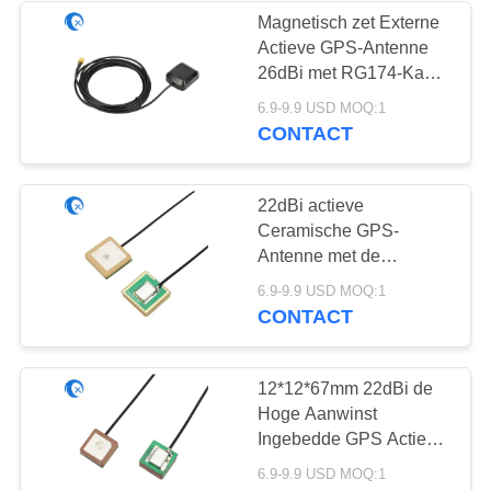
Magnetisch zet Externe
Actieve GPS-Antenne
26dBi met RG174-Kabel
op
6.9-9.9 USD MOQ:1
CONTACT
22dBi actieve
Ceramische GPS-
Antenne met de
Vrouwelijke Schakelaar
6.9-9.9 USD MOQ:1
van U.FL IPEX
CONTACT
12*12*67mm 22dBi de
Hoge Aanwinst
Ingebedde GPS Actieve
Antenne van het
6.9-9.9 USD MOQ:1
Flardgps van de