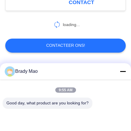
CONTACT
Autonavigatie Interne
loading...
CONTACTEER ONS!
populaire categorieën
Alle
Brady Mao
De Antenne van
9:55 AM
GSM-GPRS-antenne
Omniwifi
Good day, what product are you looking for?
GPS-
De Antenne van het
Navigatieantenne
glasvezelBasisstation