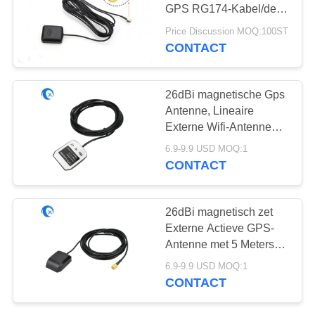
GPS RG174-Kabel/de
Mannelijke Schakelaar
Price Discussion MOQ:100ST
van SMA
CONTACT
26dBi magnetische Gps
Antenne, Lineaire
Externe Wifi-Antenne
SMA-Schakelaar
6.9-9.9 USD MOQ:1
CONTACT
26dBi magnetisch zet
Externe Actieve GPS-
Antenne met 5 Meters
RG174- opKabel
6.9-9.9 USD MOQ:1
CONTACT