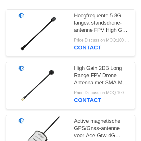
Hoogfrequente 5.8G
langeafstandsdrone-
antenne FPV High Gain
6DBi-antenne met
Price Discussion MOQ:100 stuks
RG141
CONTACT
High Gain 2DB Long
Range FPV Drone
Antenna met SMA Male
Connector
Price Discussion MOQ:100 stuks
4.9GHz/5.8GHz met
CONTACT
RG141
Active magnetische
GPS/Gnss-antenne
voor Ace-Gtw-4G