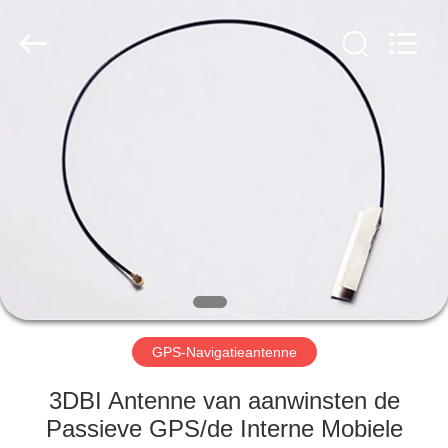
Dongguan
Tengxiang
Electronics
Co.,
Ltd..
All
Rights
Reserved.
HUIS
PRODUCTEN
ONGEVEER
ONS
FABRIEKSREIS
GPS-Navigatieantenne
KWALITEITSCONTROLE
3DBI Antenne van aanwinsten de
Passieve GPS/de Interne Mobiele