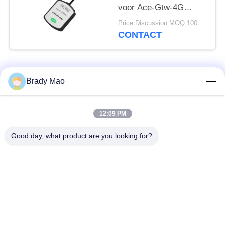
voor Ace-Gtw-4G
4G/GPS/Gnss-gateway
Price Discussion MOQ:100 stuks
met SMA-male
CONTACT
connector
populaire categorieën
Alle
Brady Mao
De Antenne van
12:09 PM
GSM-GPRS-antenne
Omniwifi
Good day, what product are you looking for?
GPS-
De Antenne van het
Navigatieantenne
glasvezelBasisstation
de antenne van de
Heliumantenne
wifiontvanger