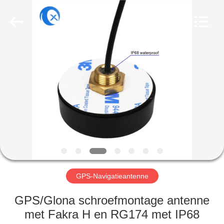
Dongguan
Tengxiang
Electronics
Co.,
Ltd..
All
Rights
Reserved.
HUIS
PRODUCTEN
ONGEVEER
ONS
FABRIEKSREIS
GPS-Navigatieantenne
KWALITEITSCONTROLE
GPS/Glona schroefmontage antenne
met Fakra H en RG174 met IP68