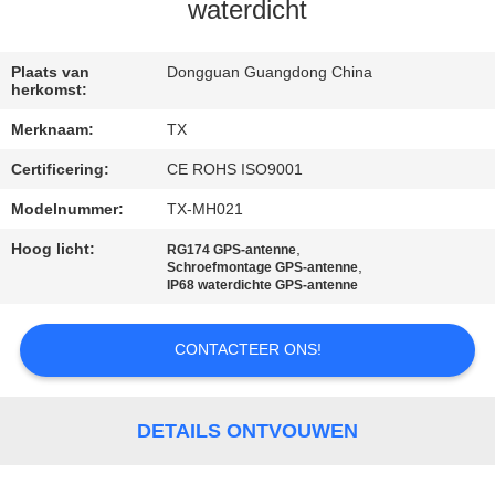
CONTACTEER
waterdicht
ONS
Plaats van
Dongguan Guangdong China
herkomst:
NIEUWS
Merknaam:
TX
Certificering:
CE ROHS ISO9001
GEVALLEN
Modelnummer:
TX-MH021
VR
Hoog licht:
,
RG174 GPS-antenne
,
Schroefmontage GPS-antenne
IP68 waterdichte GPS-antenne
SITEMAP
CONTACTEER ONS!
PRIVACY
POLICY
DETAILS ONTVOUWEN