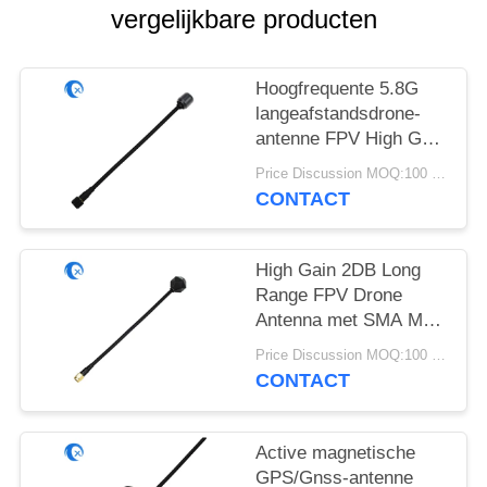
vergelijkbare producten
Hoogfrequente 5.8G
langeafstandsdrone-
antenne FPV High Gain
6DBi-antenne met
Price Discussion MOQ:100 stuks
RG141
CONTACT
High Gain 2DB Long
Range FPV Drone
Antenna met SMA Male
Connector
Price Discussion MOQ:100 stuks
4.9GHz/5.8GHz met
CONTACT
RG141
Active magnetische
GPS/Gnss-antenne