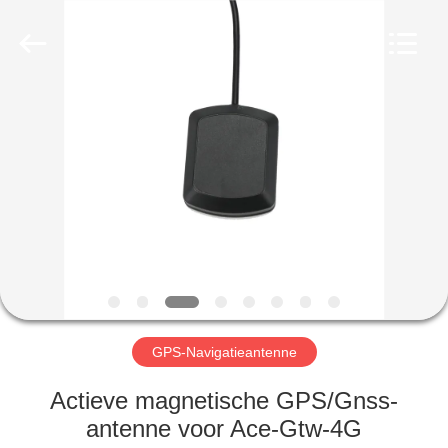
Dongguan
Tengxiang
Electronics
Co.,
Ltd..
All
Rights
Reserved.
HUIS
PRODUCTEN
ONGEVEER
ONS
FABRIEKSREIS
GPS-Navigatieantenne
KWALITEITSCONTROLE
Actieve magnetische GPS/Gnss-
antenne voor Ace-Gtw-4G