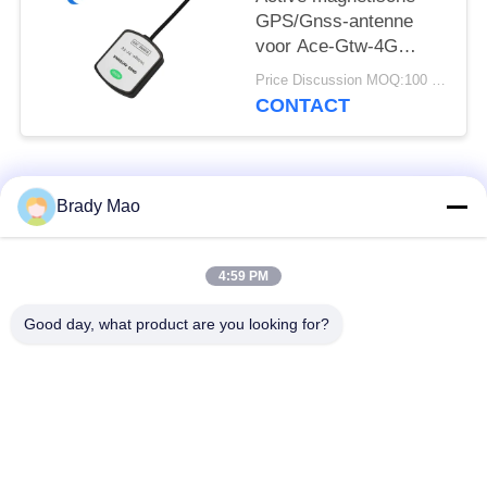
GPS/Gnss-antenne
voor Ace-Gtw-4G
4G/GPS/Gnss-gateway
Price Discussion MOQ:100 stuks
met SMA-male
CONTACT
connector
populaire categorieën
Alle
Brady Mao
De Antenne van
4:59 PM
GSM-GPRS-antenne
Omniwifi
Good day, what product are you looking for?
GPS-
De Antenne van het
Navigatieantenne
glasvezelBasisstation
de antenne van de
Heliumantenne
wifiontvanger