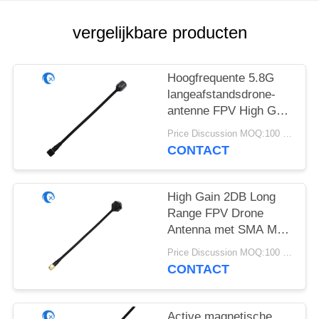
vergelijkbare producten
Hoogfrequente 5.8G
langeafstandsdrone-
antenne FPV High Gain
6DBi-antenne met
Price Discussion MOQ:100 stuks
RG141
CONTACT
High Gain 2DB Long
Range FPV Drone
Antenna met SMA Male
Connector
Price Discussion MOQ:100 stuks
4.9GHz/5.8GHz met
CONTACT
RG141
Active magnetische