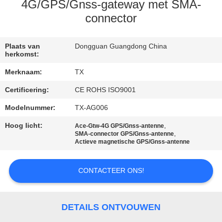
CONTACTEER
4G/GPS/Gnss-gateway met SMA-
ONS
connector
NIEUWS
Plaats van
Dongguan Guangdong China
herkomst:
Merknaam:
TX
GEVALLEN
Certificering:
CE ROHS ISO9001
Modelnummer:
TX-AG006
VR
Hoog licht:
,
Ace-Gtw-4G GPS/Gnss-antenne
,
SMA-connector GPS/Gnss-antenne
SITEMAP
Actieve magnetische GPS/Gnss-antenne
PRIVACY
CONTACTEER ONS!
POLICY
DETAILS ONTVOUWEN