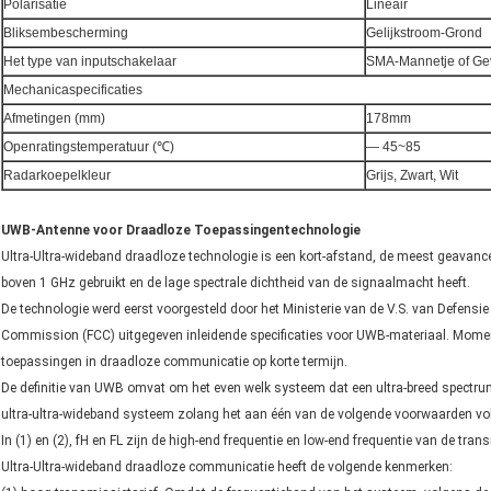
Polarisatie
Lineair
Bliksembescherming
Gelijkstroom-Grond
Het type van inputschakelaar
SMA-Mannetje of Ge
Mechanicaspecificaties
Afmetingen (mm)
178mm
Openratingstemperatuur (℃)
— 45~85
Radarkoepelkleur
Grijs, Zwart, Wit
UWB-Antenne voor Draadloze Toepassingentechnologie
Ultra-Ultra-wideband draadloze technologie is een kort-afstand, de meest geavan
boven 1 GHz gebruikt en de lage spectrale dichtheid van de signaalmacht heeft.
De technologie werd eerst voorgesteld door het Ministerie van de V.S. van Defensi
Commission (FCC) uitgegeven inleidende specificaties voor UWB-materiaal. Momen
toepassingen in draadloze communicatie op korte termijn.
De definitie van UWB omvat om het even welk systeem dat een ultra-breed spectr
ultra-ultra-wideband systeem zolang het aan één van de volgende voorwaarden vo
In (1) en (2), fH en FL zijn de high-end frequentie en low-end frequentie van de tran
Ultra-Ultra-wideband draadloze communicatie heeft de volgende kenmerken: