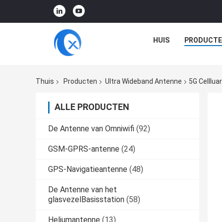
HUIS
PRODUCTE
Thuis
Producten
Ultra Wideband Antenne
5G Celllua
ALLE PRODUCTEN
De Antenne van Omniwifi
(92)
GSM-GPRS-antenne
(24)
GPS-Navigatieantenne
(48)
De Antenne van het
glasvezelBasisstation
(58)
Heliumantenne
(13)