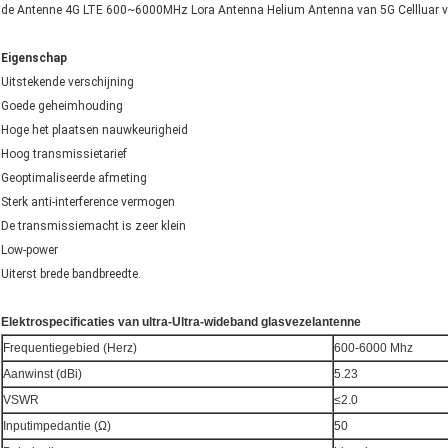
de Antenne 4G LTE 600~6000MHz Lora Antenna Helium Antenna van 5G Cellluar v
Eigenschap
Uitstekende verschijning
Goede geheimhouding
Hoge het plaatsen nauwkeurigheid
Hoog transmissietarief
Geoptimaliseerde afmeting
Sterk anti-interference vermogen
De transmissiemacht is zeer klein
Low-power
Uiterst brede bandbreedte.
Elektrospecificaties van ultra-Ultra-wideband glasvezelantenne
Frequentiegebied (Herz)
600-6000 Mhz
Aanwinst (dBi)
5.23
VSWR
≤2.0
Inputimpedantie (Ω)
50