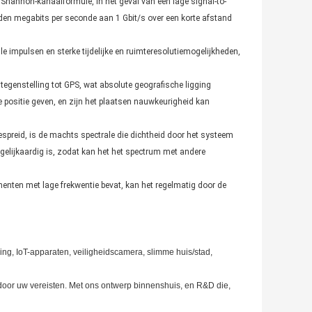
Shannon-kanaalformule, in het geval van een lage signal-to-
den megabits per seconde aan 1 Gbit/s over een korte afstand
e impulsen en sterke tijdelijke en ruimteresolutiemogelijkheden,
 tegenstelling tot GPS, wat absolute geografische ligging
e positie geven, en zijn het plaatsen nauwkeurigheid kan
spreid, is de machts spectrale die dichtheid door het systeem
elijkaardig is, zodat kan het het spectrum met andere
nten met lage frekwentie bevat, kan het regelmatig door de
ng, IoT-apparaten, veiligheidscamera, slimme huis/stad,
 door uw vereisten. Met ons ontwerp binnenshuis, en R&D die,