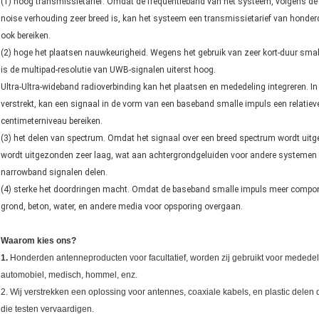
(1) hoog transmissietarief. Omdat de frequentieband van het systeem, volgens de 
noise verhouding zeer breed is, kan het systeem een transmissietarief van honder
ook bereiken.
(2) hoge het plaatsen nauwkeurigheid. Wegens het gebruik van zeer kort-duur small
is de multipad-resolutie van UWB-signalen uiterst hoog.
Ultra-Ultra-wideband radioverbinding kan het plaatsen en mededeling integreren. In
verstrekt, kan een signaal in de vorm van een baseband smalle impuls een relatiev
centimeterniveau bereiken.
(3) het delen van spectrum. Omdat het signaal over een breed spectrum wordt uitge
wordt uitgezonden zeer laag, wat aan achtergrondgeluiden voor andere systemen g
narrowband signalen delen.
(4) sterke het doordringen macht. Omdat de baseband smalle impuls meer compone
grond, beton, water, en andere media voor opsporing overgaan.
Waarom kies ons?
1.
Honderden antenneproducten voor facultatief, worden zij gebruikt voor mededeli
automobiel, medisch, hommel, enz.
2. Wij verstrekken een oplossing voor antennes, coaxiale kabels, en plastic delen
die testen vervaardigen.