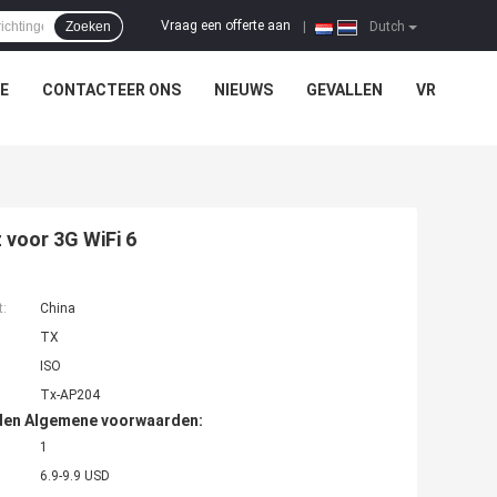
Vraag een offerte aan
Zoeken
|
Dutch
E
CONTACTEER ONS
NIEUWS
GEVALLEN
VR
 voor 3G WiFi 6
t:
China
TX
ISO
Tx-AP204
den Algemene voorwaarden:
1
6.9-9.9 USD