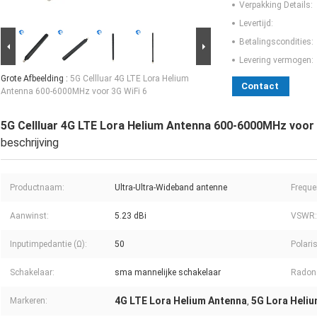
Verpakking Details:
Levertijd:
Betalingscondities:
Levering vermogen:
Grote Afbeelding :
5G Cellluar 4G LTE Lora Helium
Contact
Antenna 600-6000MHz voor 3G WiFi 6
5G Cellluar 4G LTE Lora Helium Antenna 600-6000MHz voor 
beschrijving
Productnaam:
Ultra-Ultra-Wideband antenne
Freque
Aanwinst:
5.23 dBi
VSWR:
Inputimpedantie (Ω):
50
Polaris
Schakelaar:
sma mannelijke schakelaar
Radone
4G LTE Lora Helium Antenna
5G Lora Heli
Markeren:
,