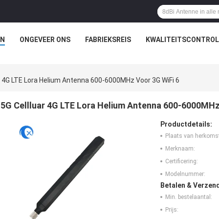
N
ONGEVEER ONS
FABRIEKSREIS
KWALITEITSCONTROL
r 4G LTE Lora Helium Antenna 600-6000MHz Voor 3G WiFi 6
5G Cellluar 4G LTE Lora Helium Antenna 600-6000MHz
Productdetails:
Plaats van herkoms
Merknaam:
Certificering:
Modelnummer:
Betalen & Verzen
Min. bestelaantal:
Prijs: