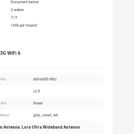
Document karton
2 weken
T/T
100k per maand
3G WiFi 6
ntie:
600-6000 Mhz
≤2.0
atie:
lineair
kleur:
grijs, zwart, wit
um Antenna
Lora Ultra Wideband Antenna
,