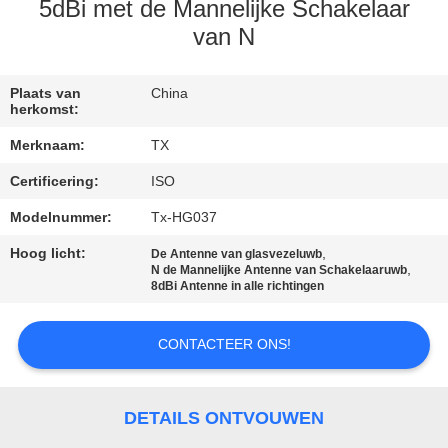
CONTACTEER
5dBi met de Mannelijke Schakelaar
ONS
van N
NIEUWS
Plaats van
China
herkomst:
Merknaam:
TX
GEVALLEN
Certificering:
ISO
Modelnummer:
Tx-HG037
VR
Hoog licht:
,
De Antenne van glasvezeluwb
,
N de Mannelijke Antenne van Schakelaaruwb
SITEMAP
8dBi Antenne in alle richtingen
PRIVACY
CONTACTEER ONS!
POLICY
DETAILS ONTVOUWEN