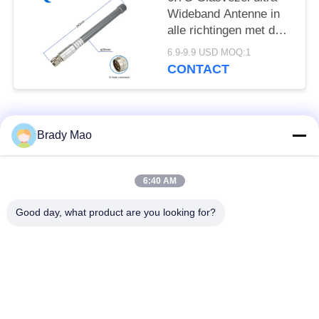
Wideband Antenne in
alle richtingen met de
Mannelijke Schakelaar
6.9-9.9 USD MOQ:1
van N
CONTACT
populaire categorieën
Alle
Brady Mao
De Antenne van
6:40 AM
GSM-GPRS-antenne
Omniwifi
Good day, what product are you looking for?
GPS-
De Antenne van het
Navigatieantenne
glasvezelBasisstation
de antenne van de
Heliumantenne
wifiontvanger