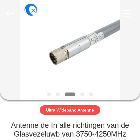
Dongguan
Tengxiang
Electronics
Co.,
Ltd..
All
Rights
Reserved.
HUIS
PRODUCTEN
ONGEVEER
ONS
FABRIEKSREIS
Ultra Wideband Antenne
KWALITEITSCONTROLE
Antenne de In alle richtingen van de
Glasvezeluwb van 3750-4250MHz