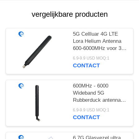
vergelijkbare producten
5G Cellluar 4G LTE
Lora Helium Antenna
600-6000MHz voor 3G
WiFi 6
6.9-9.9 USD MOQ:1
CONTACT
600MHz - 6000
Wideband 5G
Rubberduck antenna
with swivel SMA
6.9-9.9 USD MOQ:1
Schakelaar van Mhz de
CONTACT
ultra
6.7G Glasvezel ultra