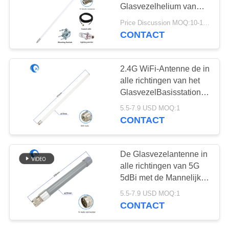
Glasvezelhelium van
8dBi 868MHz met Kabel
Price Discussion MOQ:10-100 stuks
lmr-200
CONTACT
2.4G WiFi-Antenne de in
alle richtingen van het
GlasvezelBasisstation
met de Mannelijke
5.5-7.9 USD MOQ:1
Schakelaar van SMA
CONTACT
De Glasvezelantenne in
alle richtingen van 5G
5dBi met de Mannelijke
Schakelaar van N
5.5-7.9 USD MOQ:1
CONTACT