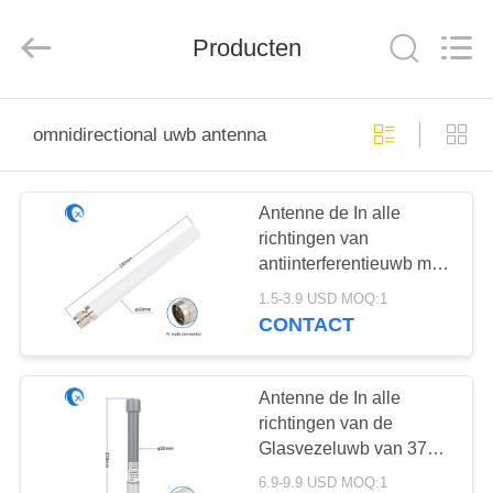
Dongguan
Tengxiang
Electronics
Producten
Co.,
Ltd..
All
Rights
Reserved.
HUIS
omnidirectional uwb antenna
PRODUCTEN
Antenne de In alle
richtingen van
ONGEVEER
antiinterferentieuwb met
ONS
de Mannelijke
1.5-3.9 USD MOQ:1
Schakelaar van N
CONTACT
FABRIEKSREIS
Antenne de In alle
KWALITEITSCONTROLE
richtingen van de
Glasvezeluwb van 3750-
4250MHz 5dBi met de
6.9-9.9 USD MOQ:1