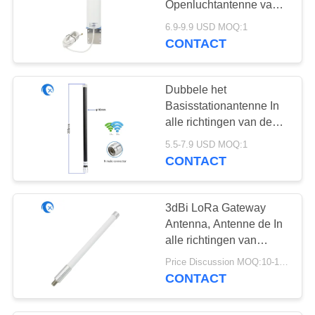
Openluchtantenne van
3G 4G LTE Omni voor
6.9-9.9 USD MOQ:1
Verizon
CONTACT
Dubbele het
Basisstationantenne In
alle richtingen van de
Band7dbi Glasvezel
5.5-7.9 USD MOQ:1
CONTACT
3dBi LoRa Gateway
Antenna, Antenne de In
alle richtingen van
Glasvezellorawan
Price Discussion MOQ:10-100 stuks
CONTACT