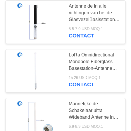
Antenne de In alle
richtingen van het de
GlasvezelBasisstation
van 2.4G 5dBi WiFi met
5.5-7.9 USD MOQ:1
n-Schakelaar
CONTACT
LoRa Omnidirectional
Monopole Fiberglass
Basestation-Antenne
voor Heliummijnwerker
15-26 USD MOQ:1
CONTACT
Mannelijke de
Schakelaar ultra
Wideband Antenne In
alle richtingen van ISO
6.9-9.9 USD MOQ:1
9dBi N