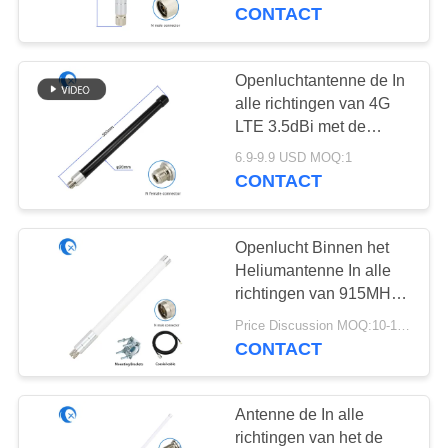
CONTACTEER
Mannelijke Schakelaar
CONTACT
van N
ONS
Openluchtantenne de In
NIEUWS
alle richtingen van 4G
LTE 3.5dBi met de
Vrouwelijke Schakelaar
GEVALLEN
6.9-9.9 USD MOQ:1
van N
CONTACT
VR
Openlucht Binnen het
Heliumantenne In alle
SITEMAP
richtingen van 915MHz
4dBi voor Hotspot van
Price Discussion MOQ:10-100 stuks
RAK Nebra Mijnwerker
PRIVACY
CONTACT
POLICY
Antenne de In alle
richtingen van het de