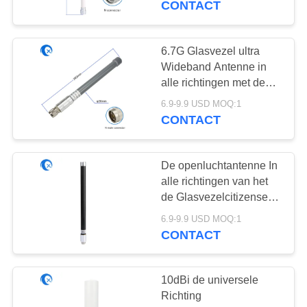
CONTACT
6.7G Glasvezel ultra
Wideband Antenne in
alle richtingen met de
Mannelijke Schakelaar
6.9-9.9 USD MOQ:1
van N
CONTACT
De openluchtantenne In
alle richtingen van het
de Glasvezelcitizense
band van 3G 4G LTE
6.9-9.9 USD MOQ:1
met de Vrouwelijke
CONTACT
Schakelaar van N
10dBi de universele
Richting