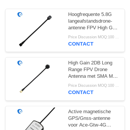
Hoogfrequente 5.8G
langeafstandsdrone-
antenne FPV High Gain
6DBi-antenne met
Price Discussion MOQ:100 stuks
RG141
CONTACT
High Gain 2DB Long
Range FPV Drone
Antenna met SMA Male
Connector
Price Discussion MOQ:100 stuks
4.9GHz/5.8GHz met
CONTACT
RG141
Active magnetische
GPS/Gnss-antenne
voor Ace-Gtw-4G