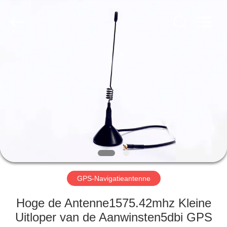
Dongguan
Tengxiang
Electronics
Co.,
Ltd..
All
Rights
Reserved.
HUIS
PRODUCTEN
ONGEVEER
ONS
FABRIEKSREIS
GPS-Navigatieantenne
KWALITEITSCONTROLE
Hoge de Antenne1575.42mhz Kleine
Uitloper van de Aanwinsten5dbi GPS