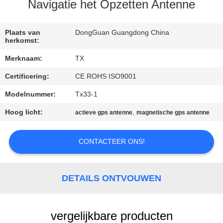
CONTACTEER
Navigatie het Opzetten Antenne
ONS
Plaats van
DongGuan Guangdong China
herkomst:
NIEUWS
Merknaam:
TX
Certificering:
CE ROHS ISO9001
GEVALLEN
Modelnummer:
Tx33-1
VR
Hoog licht:
,
actieve gps antenne
magnetische gps antenne
SITEMAP
CONTACTEER ONS!
PRIVACY
DETAILS ONTVOUWEN
POLICY
vergelijkbare producten