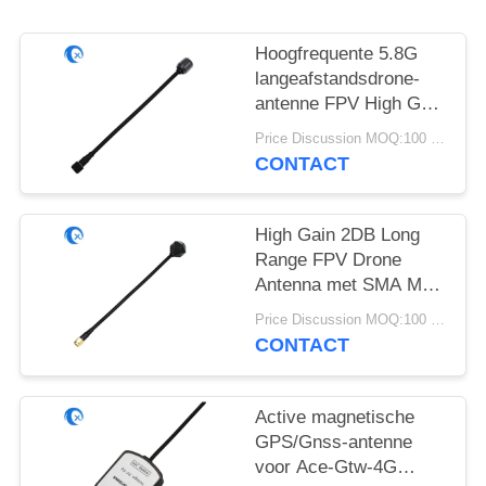
Hoogfrequente 5.8G
langeafstandsdrone-
antenne FPV High Gain
6DBi-antenne met
Price Discussion MOQ:100 stuks
RG141
CONTACT
High Gain 2DB Long
Range FPV Drone
Antenna met SMA Male
Connector
Price Discussion MOQ:100 stuks
4.9GHz/5.8GHz met
CONTACT
RG141
Active magnetische
GPS/Gnss-antenne
voor Ace-Gtw-4G