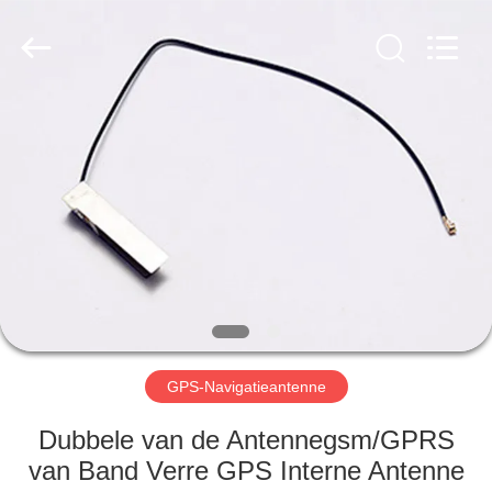
Dongguan
Tengxiang
Electronics
Co.,
Ltd..
All
Rights
Reserved.
HUIS
PRODUCTEN
ONGEVEER
ONS
FABRIEKSREIS
GPS-Navigatieantenne
KWALITEITSCONTROLE
Dubbele van de Antennegsm/GPRS
van Band Verre GPS Interne Antenne