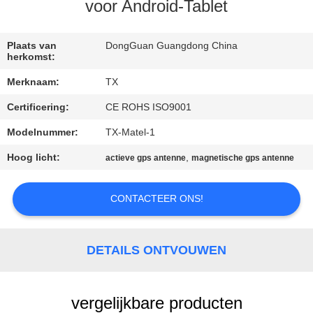
CONTACTEER
voor Android-Tablet
ONS
Plaats van
DongGuan Guangdong China
herkomst:
NIEUWS
Merknaam:
TX
Certificering:
CE ROHS ISO9001
GEVALLEN
Modelnummer:
TX-Matel-1
VR
Hoog licht:
,
actieve gps antenne
magnetische gps antenne
SITEMAP
CONTACTEER ONS!
PRIVACY
DETAILS ONTVOUWEN
POLICY
vergelijkbare producten