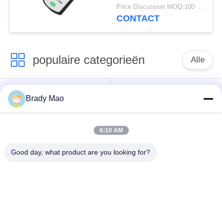
4G/GPS/Gnss-gateway
Price Discussion MOQ:100 stuks
met SMA-male
CONTACT
connector
populaire categorieën
Alle
De Antenne van
GSM-GPRS-antenne
Brady Mao
Omniwifi
6:10 AM
GPS-
De Antenne van het
Navigatieantenne
glasvezelBasisstation
Good day, what product are you looking for?
de antenne van de
Heliumantenne
wifiontvanger
magnetische
de Antenne van 3G