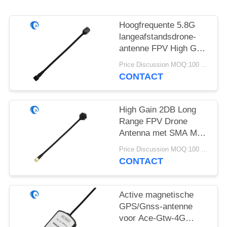
Hoogfrequente 5.8G
langeafstandsdrone-
antenne FPV High Gain
6DBi-antenne met
Price Discussion MOQ:100 stuks
RG141
CONTACT
High Gain 2DB Long
Range FPV Drone
Antenna met SMA Male
Connector
Price Discussion MOQ:100 stuks
4.9GHz/5.8GHz met
CONTACT
RG141
Active magnetische
GPS/Gnss-antenne
voor Ace-Gtw-4G