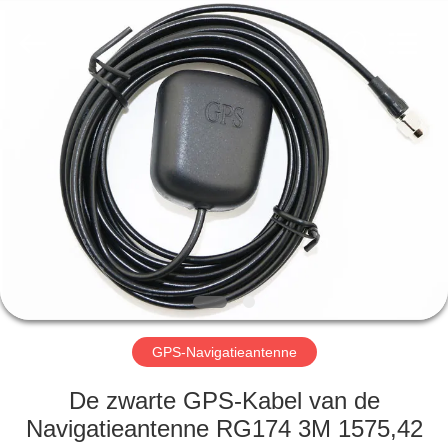
Dongguan
Tengxiang
Electronics
Co.,
Ltd..
All
Rights
Reserved.
HUIS
PRODUCTEN
ONGEVEER
ONS
FABRIEKSREIS
GPS-Navigatieantenne
KWALITEITSCONTROLE
De zwarte GPS-Kabel van de
Navigatieantenne RG174 3M 1575,42