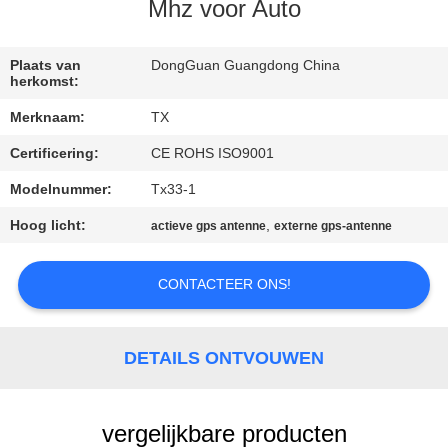
CONTACTEER
Mhz voor Auto
ONS
Plaats van
DongGuan Guangdong China
herkomst:
NIEUWS
Merknaam:
TX
Certificering:
CE ROHS ISO9001
GEVALLEN
Modelnummer:
Tx33-1
VR
Hoog licht:
,
actieve gps antenne
externe gps-antenne
SITEMAP
CONTACTEER ONS!
PRIVACY
DETAILS ONTVOUWEN
POLICY
vergelijkbare producten