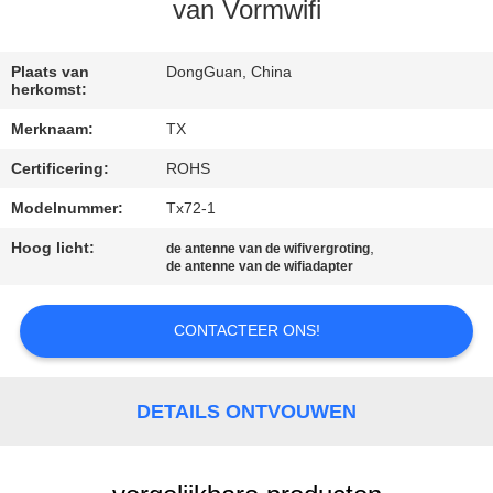
CONTACTEER
van Vormwifi
ONS
Plaats van
DongGuan, China
herkomst:
NIEUWS
Merknaam:
TX
Certificering:
ROHS
GEVALLEN
Modelnummer:
Tx72-1
VR
Hoog licht:
,
de antenne van de wifivergroting
de antenne van de wifiadapter
SITEMAP
CONTACTEER ONS!
PRIVACY
DETAILS ONTVOUWEN
POLICY