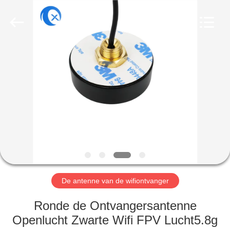
Dongguan
Tengxiang
Electronics
Co.,
Ltd..
All
Rights
Reserved.
HUIS
PRODUCTEN
ONGEVEER
ONS
FABRIEKSREIS
De antenne van de wifiontvanger
KWALITEITSCONTROLE
Ronde de Ontvangersantenne
Openlucht Zwarte Wifi FPV Lucht5.8g