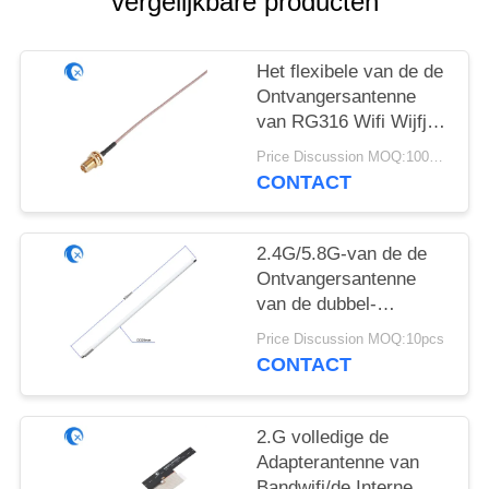
vergelijkbare producten
Het flexibele van de de
Ontvangersantenne
van RG316 Wifi Wijfje
van Jumper With RP
Price Discussion MOQ:100pcs
SMA Coaxiale
CONTACT
2.4G/5.8G-van de de
Ontvangersantenne
van de dubbel-
bandglasvezel de
Price Discussion MOQ:10pcs
Externe 9dBi Wifi
CONTACT
Antenne van de
Aanwinstenomni Hoge
2.G volledige de
Adapterantenne van
Bandwifi/de Interne