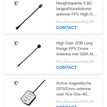
Hoogfrequente 5.8G
langeafstandsdrone-
antenne FPV High Gain
6DBi-antenne met
Price Discussion MOQ:100 stuks
RG141
CONTACT
High Gain 2DB Long
Range FPV Drone
Antenna met SMA Male
Connector
Price Discussion MOQ:100 stuks
4.9GHz/5.8GHz met
CONTACT
RG141
Active magnetische
GPS/Gnss-antenne
voor Ace-Gtw-4G
4G/GPS/Gnss-gateway
Price Discussion MOQ:100 stuks
met SMA-male