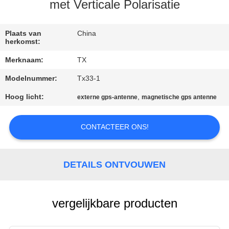
CONTACTEER
met Verticale Polarisatie
ONS
Plaats van
China
herkomst:
NIEUWS
Merknaam:
TX
Modelnummer:
Tx33-1
GEVALLEN
Hoog licht:
,
externe gps-antenne
magnetische gps antenne
VR
CONTACTEER ONS!
SITEMAP
DETAILS ONTVOUWEN
PRIVACY
POLICY
vergelijkbare producten