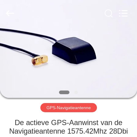
Dongguan
Tengxiang
Electronics
Co.,
Ltd..
All
Rights
Reserved.
HUIS
PRODUCTEN
ONGEVEER
ONS
FABRIEKSREIS
GPS-Navigatieantenne
KWALITEITSCONTROLE
De actieve GPS-Aanwinst van de
Navigatieantenne 1575.42Mhz 28Dbi