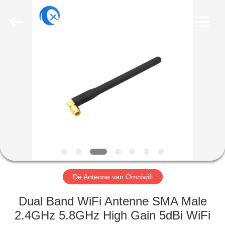
Dongguan
Tengxiang
Electronics
Co.,
Ltd..
All
Rights
Reserved.
HUIS
PRODUCTEN
ONGEVEER
ONS
FABRIEKSREIS
De Antenne van Omniwifi
KWALITEITSCONTROLE
Dual Band WiFi Antenne SMA Male
2.4GHz 5.8GHz High Gain 5dBi WiFi