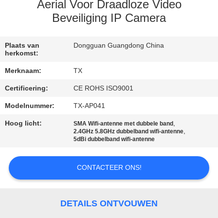
CONTACTEER
Aerial Voor Draadloze Video
ONS
Beveiliging IP Camera
NIEUWS
Plaats van
Dongguan Guangdong China
herkomst:
Merknaam:
TX
GEVALLEN
Certificering:
CE ROHS ISO9001
Modelnummer:
TX-AP041
VR
Hoog licht:
,
SMA Wifi-antenne met dubbele band
,
2.4GHz 5.8GHz dubbelband wifi-antenne
SITEMAP
5dBi dubbelband wifi-antenne
PRIVACY
CONTACTEER ONS!
POLICY
DETAILS ONTVOUWEN