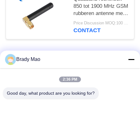
850 tot 1900 MHz GSM
rubberen antenne met
rechthoek SMA Male
Price Discussion MOQ:100 stuks
CONTACT
populaire categorieën
Alle
Brady Mao
De Antenne van
2:36 PM
GSM-GPRS-antenne
Omniwifi
Good day, what product are you looking for?
GPS-
De Antenne van het
Navigatieantenne
glasvezelBasisstation
de antenne van de
Heliumantenne
wifiontvanger