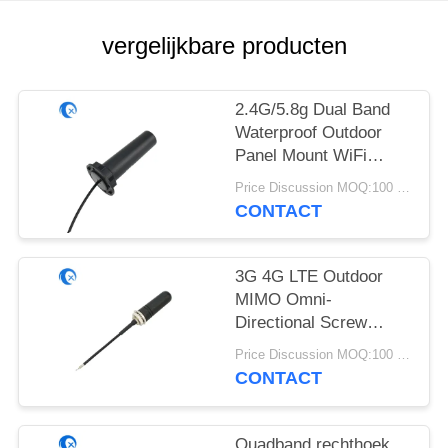
vergelijkbare producten
2.4G/5.8g Dual Band
Waterproof Outdoor
Panel Mount WiFi
Antenne met Rg174
Price Discussion MOQ:100 stuks
Fraka Connector
CONTACT
3G 4G LTE Outdoor
MIMO Omni-
Directional Screw
Mount Antenne
Price Discussion MOQ:100 stuks
CONTACT
Quadband rechthoek