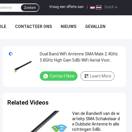
Vraag een offerte aan
|
Dutch
Zoeken
OLE
CONTACTEER ONS
NIEUWS
GEVALLEN
Dual Band WiFi Antenne SMA Male 2.4GHz
5.8GHz High Gain 5dBi WiFi Aerial Voor
Draadloze Video Beveiliging IP Camera
Contact Now
Learn More
Related Videos
Van de Bandwifi van de w
artelrp SMA Schakelaar d
e Dubbele Antenne In alle
richtingen 5dBi