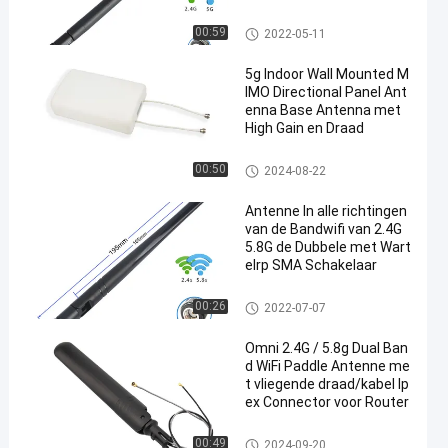
De Antenne van Omniwifi
00:59
2022-05-11
5g Indoor Wall Mounted M
IMO Directional Panel Ant
enna Base Antenna met
High Gain en Draad
De Antenne van Omniwifi
00:50
2024-08-22
Antenne In alle richtingen
van de Bandwifi van 2.4G
5.8G de Dubbele met Wart
elrp SMA Schakelaar
De Antenne van Omniwifi
00:26
2022-07-07
Omni 2.4G / 5.8g Dual Ban
d WiFi Paddle Antenne me
t vliegende draad/kabel Ip
ex Connector voor Router
De Antenne van Omniwifi
00:49
2024-09-20