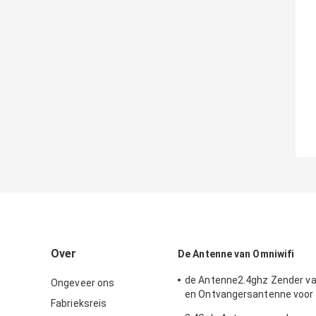
Over
De Antenne van Omniwifi
de Antenne2.4ghz Zender v
Ongeveer ons
en Ontvangersantenne voor
Fabrieksreis
Openlucht/Binnen