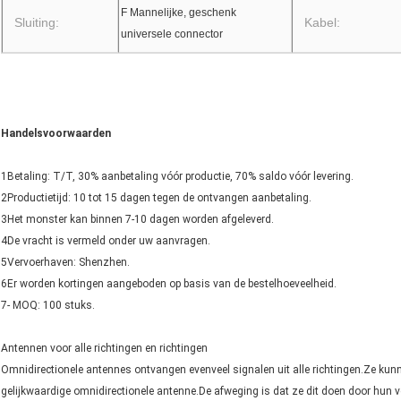
F Mannelijke, geschenk
Sluiting:
Kabel:
universele connector
Handelsvoorwaarden
1Betaling: T/T, 30% aanbetaling vóór productie, 70% saldo vóór levering.
2Productietijd: 10 tot 15 dagen tegen de ontvangen aanbetaling.
3Het monster kan binnen 7-10 dagen worden afgeleverd.
4De vracht is vermeld onder uw aanvragen.
5Vervoerhaven: Shenzhen.
6Er worden kortingen aangeboden op basis van de bestelhoeveelheid.
7- MOQ: 100 stuks.
Antennen voor alle richtingen en richtingen
Omnidirectionele antennes ontvangen evenveel signalen uit alle richtingen.Ze kun
gelijkwaardige omnidirectionele antenne.De afweging is dat ze dit doen door hun v