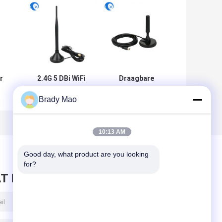
r
2.4G 5 DBi WiFi
Draagbare
Extender
magnetische
Brady Mao
Magnetische antenne
antenne Ariel 5
ne
met SMA-male
dBi TV-antenne
F
connector voor
Lora-antenne
draadloze
DVB-T2 Digitale
10:13 AM
signaalcommunicatie
camper
Good day, what product are you looking 
for?
T BERICHT ACHTER