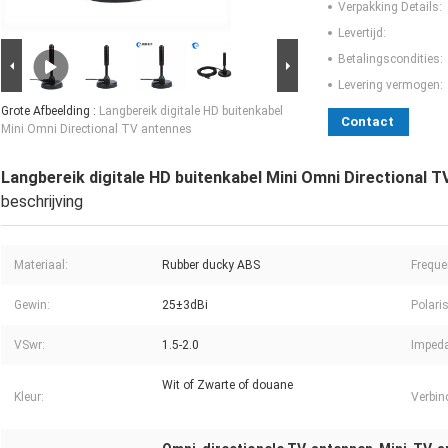
Verpakking Details:
Levertijd:
Betalingscondities:
Levering vermogen:
Grote Afbeelding :
Langbereik digitale HD buitenkabel
Contact
Mini Omni Directional TV antennes
Langbereik digitale HD buitenkabel Mini Omni Directional 
beschrijving
Materiaal:
Rubber ducky ABS
Freque
Gewin:
25±3dBi
Polaris
VSwr:
1.5-2.0
Impeda
Wit of Zwarte of douane
Kleur:
Verbin