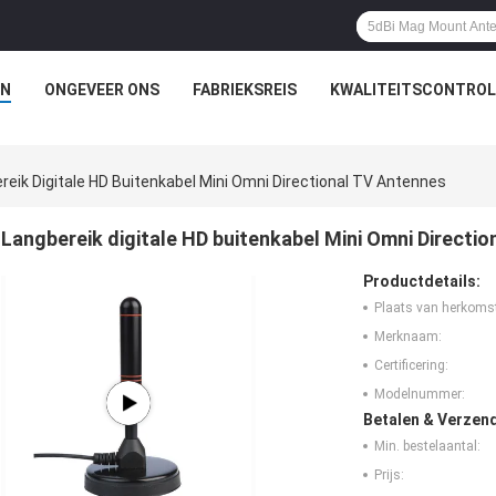
N
ONGEVEER ONS
FABRIEKSREIS
KWALITEITSCONTROL
reik Digitale HD Buitenkabel Mini Omni Directional TV Antennes
Langbereik digitale HD buitenkabel Mini Omni Directi
Productdetails:
Plaats van herkoms
Merknaam:
Certificering:
Modelnummer:
Betalen & Verzen
Min. bestelaantal:
Prijs: