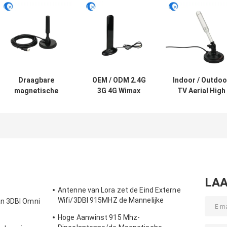
Draagbare
OEM / ODM 2.4G
Indoor / Outdoo
magnetische
3G 4G Wimax
TV Aerial High
antenne Ariel TV
Antenna LTE 4G
Gain Digital
Antenne DVB-T2
Flat Wimax
Statelite Anten
Digital Camper
Magnetische
Voor VHF / UH
Externe Antenna
TV-signalen
LAA
Antenne van Lora zet de Eind Externe
Wifi/3DBI 915MHZ de Mannelijke
an 3DBI Omni
Schakelaar van SMA op
Hoge Aanwinst 915 Mhz-