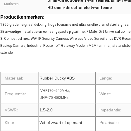
Omni-directionele TV-antennen
Mini-TV-a
,
Markeren:
HD omni-directionele tv-antenne
Productkenmerken:
1360-graden signaal dekking, hoge toename met ultra snelheid en stabiel signaal.
2Eenvoudige installatie en een aangepaste pigtail met F Male, Gift Universal connec
3. Compatibel met: WiFi IP Security Camera; Wireless Video Surveillance DVR Rec
Backup Camera, Industrial Router IoT Gateway Modem,M2M-terminal, afstandsbedi
extender;
Materiaal:
Rubber Ducky ABS
Lange:
VHF170~240MHz,
Frequentie:
Winst:
UHF470~862MHz
VSWR:
1.5-2.0
Impedantie:
Kleur:
Wit of zwart of op maat
Polarisatie: