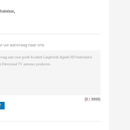
,
chakelaar
ur uw aanvraag naar ons
(
0
/ 3000)