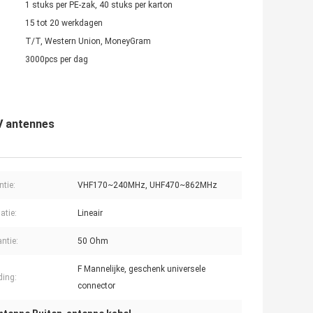
1 stuks per PE-zak, 40 stuks per karton
15 tot 20 werkdagen
T/T, Western Union, MoneyGram
3000pcs per dag
TV antennes
ntie:
VHF170~240MHz, UHF470~862MHz
atie:
Lineair
ntie:
50 Ohm
F Mannelijke, geschenk universele
ding:
connector