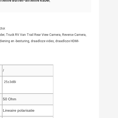
ntenne Buiten-antenne kabel
,
tor.
order; Truck RV Van Trail Rear View Camera, Reverse Camera,
ening en -besturing, draadloze video, draadloze HDMI-
/
25±3dBi
50 Ohm
Lineaire polarisatie