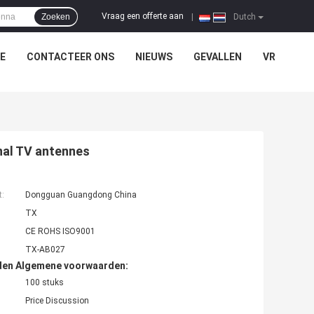
Vraag een offerte aan
Zoeken
|
Dutch
E
CONTACTEER ONS
NIEUWS
GEVALLEN
VR
onal TV antennes
t:
Dongguan Guangdong China
TX
CE ROHS ISO9001
TX-AB027
den Algemene voorwaarden:
100 stuks
Price Discussion