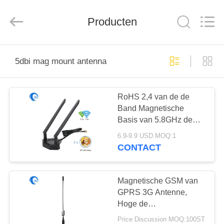
Dongguan
Tengxiang
Electronics
Producten
Co.,
Ltd..
All
Rights
Reserved.
HUIS
5dbi mag mount antenna
PRODUCTEN
RoHS 2,4 van de de
Band Magnetische
ONGEVEER
Basis van 5.8GHz de
ONS
Dubbele Antenne 5dBi
6.9-9.9 USD MOQ:1
CONTACT
FABRIEKSREIS
Magnetische GSM van
KWALITEITSCONTROLE
GPRS 3G Antenne,
Hoge de
Aanwinstenantenne van
Price Discussion MOQ:100ST