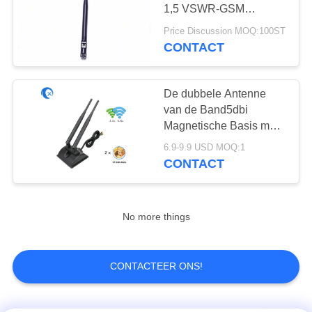
1,5 VSWR-GSM
Modemsma Mannelijke
Price Discussion MOQ:100ST
Schakelaar
CONTACT
De dubbele Antenne
van de Band5dbi
Magnetische Basis met
de Schakelaar van RP
6.9-9.9 USD MOQ:1
SMA
CONTACT
No more things
CONTACTEER ONS!