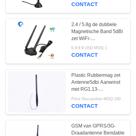
CONTACTEER
5DBI voor
CONTACT
900/1800/1900/2100
ONS
Mhz
2.4 / 5.8g de dubbele
NIEUWS
Magnetische Band 5dBi
zet WiFi-
Vergrotingsantenne voor
GEVALLEN
6.9-9.9 USD MOQ:1
de Kaart van PC op PCI
CONTACT
VR
Plastic Rubbermag zet
Antenne5dbi Aanwinst
SITEMAP
met RG1.13-
Kabelschakelaar op
Price Discusstion MOQ:100ST
PRIVACY
CONTACT
POLICY
GSM van GPRS/3G-
Draadantenne Bendable