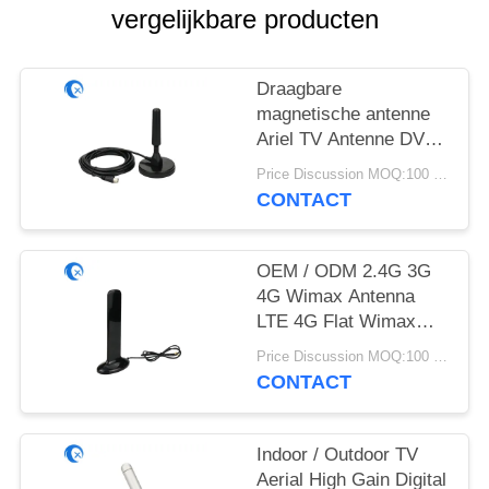
vergelijkbare producten
Draagbare
magnetische antenne
Ariel TV Antenne DVB-
T2 Digital Camper
Price Discussion MOQ:100 stuks
CONTACT
OEM / ODM 2.4G 3G
4G Wimax Antenna
LTE 4G Flat Wimax
Magnetische Externe
Price Discussion MOQ:100 stuks
Antenna
CONTACT
Indoor / Outdoor TV
Aerial High Gain Digital