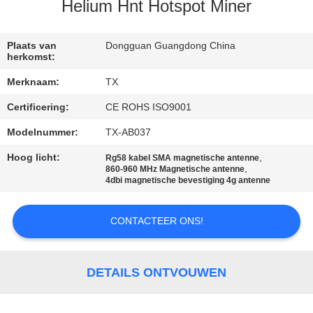
CONTACTEER
Helium Hnt Hotspot Miner
ONS
Plaats van
Dongguan Guangdong China
herkomst:
NIEUWS
Merknaam:
TX
Certificering:
CE ROHS ISO9001
GEVALLEN
Modelnummer:
TX-AB037
VR
Hoog licht:
,
Rg58 kabel SMA magnetische antenne
,
860-960 MHz Magnetische antenne
4dbi magnetische bevestiging 4g antenne
SITEMAP
CONTACTEER ONS!
PRIVACY
POLICY
DETAILS ONTVOUWEN