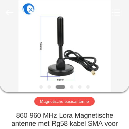
Dongguan
Tengxiang
Electronics
Co.,
Ltd..
All
Rights
Reserved.
HUIS
PRODUCTEN
ONGEVEER
ONS
FABRIEKSREIS
Magnetische basisantenne
KWALITEITSCONTROLE
860-960 MHz Lora Magnetische
antenne met Rg58 kabel SMA voor