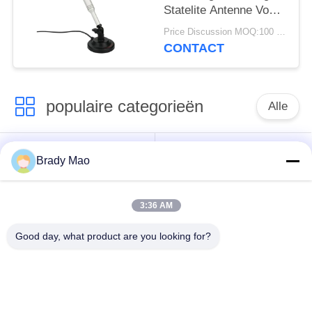
Statelite Antenne Voor
VHF / UHF TV-signalen
Price Discussion MOQ:100 stuks
CONTACT
populaire categorieën
Alle
De Antenne van
GSM-GPRS-antenne
Brady Mao
Omniwifi
3:36 AM
GPS-
De Antenne van het
Navigatieantenne
glasvezelBasisstation
Good day, what product are you looking for?
de antenne van de
Heliumantenne
wifiontvanger