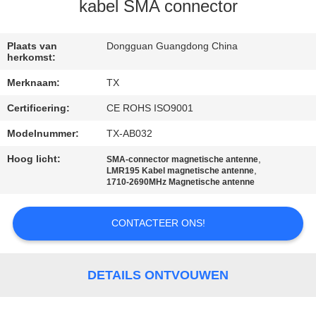
CONTACTEER
kabel SMA connector
ONS
Plaats van
Dongguan Guangdong China
herkomst:
NIEUWS
Merknaam:
TX
Certificering:
CE ROHS ISO9001
GEVALLEN
Modelnummer:
TX-AB032
VR
Hoog licht:
,
SMA-connector magnetische antenne
,
LMR195 Kabel magnetische antenne
1710-2690MHz Magnetische antenne
SITEMAP
CONTACTEER ONS!
PRIVACY
POLICY
DETAILS ONTVOUWEN