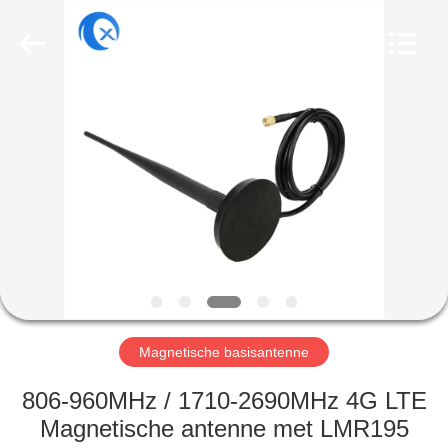
Dongguan
Tengxiang
Electronics
Co.,
Ltd..
All
Rights
Reserved.
HUIS
PRODUCTEN
ONGEVEER
ONS
FABRIEKSREIS
Magnetische basisantenne
KWALITEITSCONTROLE
806-960MHz / 1710-2690MHz 4G LTE
Magnetische antenne met LMR195