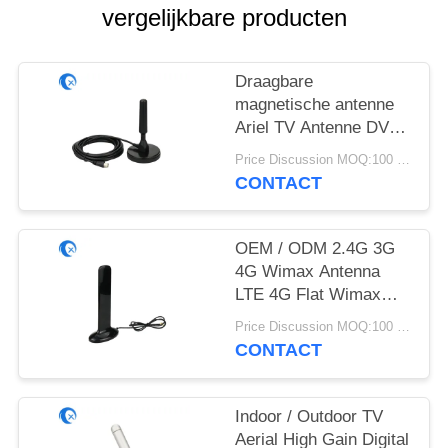
vergelijkbare producten
Draagbare
magnetische antenne
Ariel TV Antenne DVB-
T2 Digital Camper
Price Discussion MOQ:100 stuks
CONTACT
OEM / ODM 2.4G 3G
4G Wimax Antenna
LTE 4G Flat Wimax
Magnetische Externe
Price Discussion MOQ:100 stuks
Antenna
CONTACT
Indoor / Outdoor TV
Aerial High Gain Digital