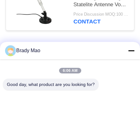
Statelite Antenne Voor
VHF / UHF TV-signalen
Price Discussion MOQ:100 stuks
CONTACT
populaire categorieën
Alle
Brady Mao
De Antenne van
6:06 AM
GSM-GPRS-antenne
Omniwifi
Good day, what product are you looking for?
GPS-
De Antenne van het
Navigatieantenne
glasvezelBasisstation
de antenne van de
Heliumantenne
wifiontvanger