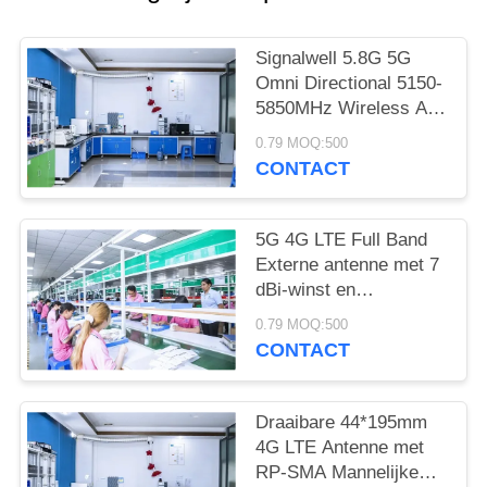
Signalwell 5.8G 5G
Omni Directional 5150-
5850MHz Wireless AP
Outdoor Antenna with
0.79 MOQ:500
IP67 Waterproof ABS
CONTACT
Material
5G 4G LTE Full Band
Externe antenne met 7
dBi-winst en
werktemperatuur -20 ̊C
0.79 MOQ:500
tot +60 ̊C High Gain
CONTACT
Rubber Rod Antenne
Draaibare 44*195mm
4G LTE Antenne met
RP-SMA Mannelijke