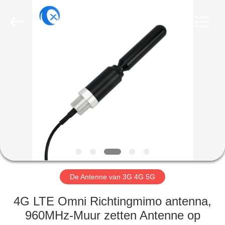
Dongguan
Tengxiang
Electronics
Co.,
Ltd..
All
Rights
Reserved.
HUIS
PRODUCTEN
ONGEVEER
ONS
FABRIEKSREIS
De Antenne van 3G 4G 5G
KWALITEITSCONTROLE
4G LTE Omni Richtingmimo antenna,
960MHz-Muur zetten Antenne op