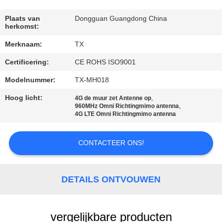
CONTACTEER
ONS
Plaats van
Dongguan Guangdong China
herkomst:
Merknaam:
TX
NIEUWS
Certificering:
CE ROHS ISO9001
GEVALLEN
Modelnummer:
TX-MH018
Hoog licht:
,
4G de muur zet Antenne op
,
960MHz Omni Richtingmimo antenna
VR
4G LTE Omni Richtingmimo antenna
SITEMAP
CONTACTEER ONS!
PRIVACY
DETAILS ONTVOUWEN
POLICY
vergelijkbare producten