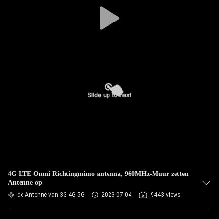
CONTACTEER
ONS
NIEUWS
GEVALLEN
VR
SITEMAP
PRIVACY
4G LTE Omni Richtingmimo antenna, 960MHz-Muur zetten
Antenne op
POLICY
de Antenne van 3G 4G 5G
2023-07-04
9443 views