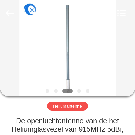
Dongguan
Tengxiang
Electronics
Co.,
Ltd..
All
Rights
Reserved.
HUIS
PRODUCTEN
ONGEVEER
ONS
FABRIEKSREIS
Heliumantenne
KWALITEITSCONTROLE
De openluchtantenne van de het
Heliumglasvezel van 915MHz 5dBi,