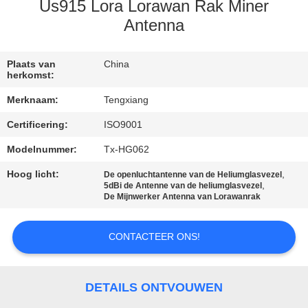
CONTACTEER
Us915 Lora Lorawan Rak Miner
ONS
Antenna
NIEUWS
Plaats van
China
herkomst:
Merknaam:
Tengxiang
GEVALLEN
Certificering:
ISO9001
Modelnummer:
Tx-HG062
VR
Hoog licht:
,
De openluchtantenne van de Heliumglasvezel
,
5dBi de Antenne van de heliumglasvezel
SITEMAP
De Mijnwerker Antenna van Lorawanrak
PRIVACY
CONTACTEER ONS!
POLICY
DETAILS ONTVOUWEN